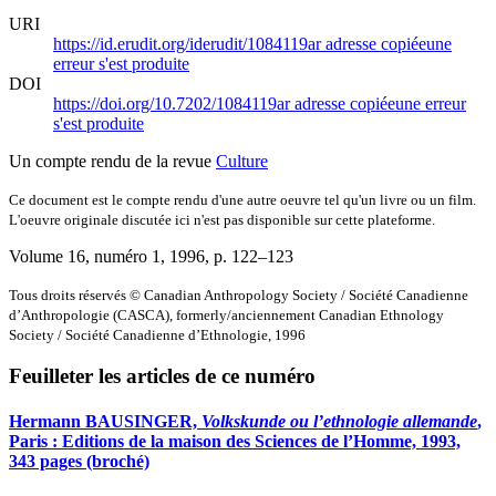
URI
https://id.erudit.org/iderudit/1084119ar
adresse copiée
une
erreur s'est produite
DOI
https://doi.org/10.7202/1084119ar
adresse copiée
une erreur
s'est produite
Un compte rendu de la revue
Culture
Ce document est le compte rendu d'une autre oeuvre tel qu'un livre ou un film.
L'oeuvre originale discutée ici n'est pas disponible sur cette plateforme.
Volume 16, numéro 1, 1996
, p. 122–123
Tous droits réservés © Canadian Anthropology Society / Société Canadienne
d’Anthropologie (CASCA), formerly/anciennement Canadian Ethnology
Society / Société Canadienne d’Ethnologie, 1996
Feuilleter les articles de ce numéro
Hermann BAUSINGER,
Volkskunde ou l’ethnologie allemande
,
Paris : Editions de la maison des Sciences de l’Homme, 1993,
343 pages (broché)