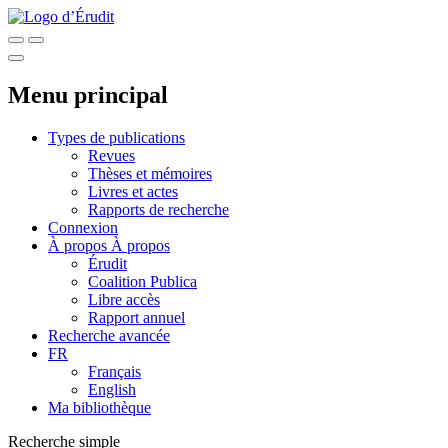
Menu principal
Types de publications
Revues
Thèses et mémoires
Livres et actes
Rapports de recherche
Connexion
À propos
À propos
Érudit
Coalition Publica
Libre accès
Rapport annuel
Recherche avancée
FR
Français
English
Ma bibliothèque
Recherche simple