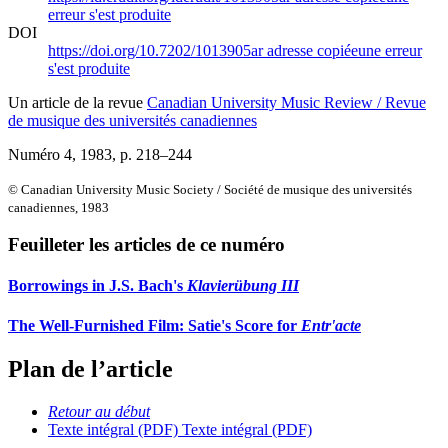
erreur s'est produite
DOI
https://doi.org/10.7202/1013905ar
adresse copiée
une erreur
s'est produite
Un article de la revue
Canadian University Music Review / Revue
de musique des universités canadiennes
Numéro 4, 1983
, p. 218–244
© Canadian University Music Society / Société de musique des universités
canadiennes, 1983
Feuilleter les articles de ce numéro
Borrowings in J.S. Bach's
Klavierübung III
The Well-Furnished Film: Satie's Score for
Entr'acte
Plan de l’article
Retour au début
Texte intégral (PDF)
Texte intégral (PDF)