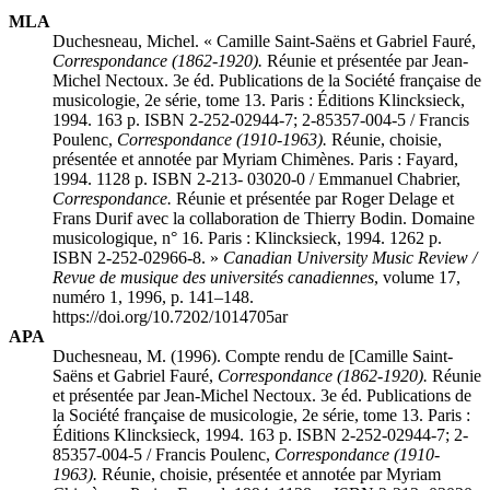
MLA
Duchesneau, Michel. « Camille Saint-Saëns et Gabriel Fauré,
Correspondance (1862-1920).
Réunie et présentée par Jean-
Michel Nectoux. 3e éd. Publications de la Société française de
musicologie, 2e série, tome 13. Paris : Éditions Klincksieck,
1994. 163 p. ISBN 2-252-02944-7; 2-85357-004-5 / Francis
Poulenc,
Correspondance (1910-1963).
Réunie, choisie,
présentée et annotée par Myriam Chimènes. Paris : Fayard,
1994. 1128 p. ISBN 2-213- 03020-0 / Emmanuel Chabrier,
Correspondance.
Réunie et présentée par Roger Delage et
Frans Durif avec la collaboration de Thierry Bodin. Domaine
musicologique, n° 16. Paris : Klincksieck, 1994. 1262 p.
ISBN 2-252-02966-8. »
Canadian University Music Review /
Revue de musique des universités canadiennes
, volume 17,
numéro 1, 1996, p. 141–148.
https://doi.org/10.7202/1014705ar
APA
Duchesneau, M. (1996). Compte rendu de [Camille Saint-
Saëns et Gabriel Fauré,
Correspondance (1862-1920).
Réunie
et présentée par Jean-Michel Nectoux. 3e éd. Publications de
la Société française de musicologie, 2e série, tome 13. Paris :
Éditions Klincksieck, 1994. 163 p. ISBN 2-252-02944-7; 2-
85357-004-5 / Francis Poulenc,
Correspondance (1910-
1963).
Réunie, choisie, présentée et annotée par Myriam