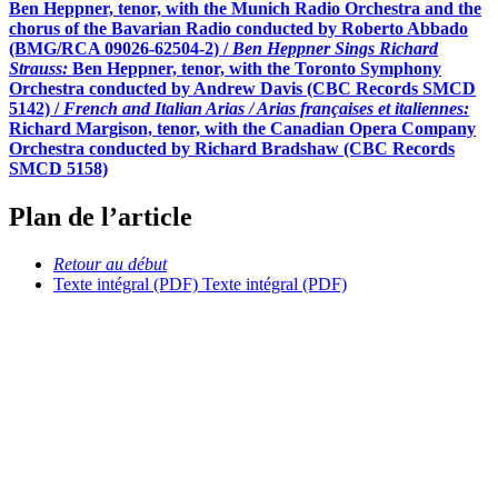
Ben Heppner, tenor, with the Munich Radio Orchestra and the
chorus of the Bavarian Radio conducted by Roberto Abbado
(BMG/RCA 09026-62504-2) /
Ben Heppner Sings Richard
Strauss:
Ben Heppner, tenor, with the Toronto Symphony
Orchestra conducted by Andrew Davis (CBC Records SMCD
5142) /
French and Italian Arias / Arias françaises et italiennes:
Richard Margison, tenor, with the Canadian Opera Company
Orchestra conducted by Richard Bradshaw (CBC Records
SMCD 5158)
Plan de l’article
Retour au début
Texte intégral (PDF)
Texte intégral (PDF)