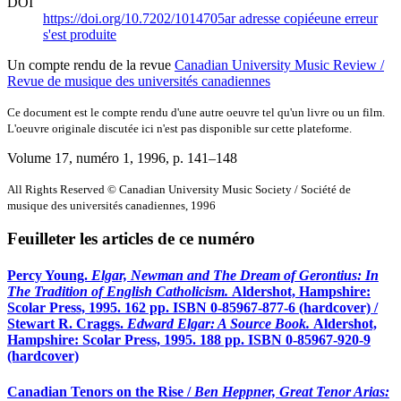
DOI
https://doi.org/10.7202/1014705ar
adresse copiée
une erreur
s'est produite
Un compte rendu de la revue
Canadian University Music Review /
Revue de musique des universités canadiennes
Ce document est le compte rendu d'une autre oeuvre tel qu'un livre ou un film.
L'oeuvre originale discutée ici n'est pas disponible sur cette plateforme.
Volume 17, numéro 1, 1996
, p. 141–148
All Rights Reserved © Canadian University Music Society / Société de
musique des universités canadiennes, 1996
Feuilleter les articles de ce numéro
Percy Young.
Elgar, Newman and The Dream of Gerontius: In
The Tradition
of English Catholicism.
Aldershot, Hampshire:
Scolar Press, 1995. 162 pp. ISBN 0-85967-877-6 (hardcover) /
Stewart R. Craggs.
Edward Elgar: A Source Book.
Aldershot,
Hampshire: Scolar Press, 1995. 188 pp. ISBN 0-85967-920-9
(hardcover)
Canadian Tenors on the Rise /
Ben Heppner, Great Tenor Arias: