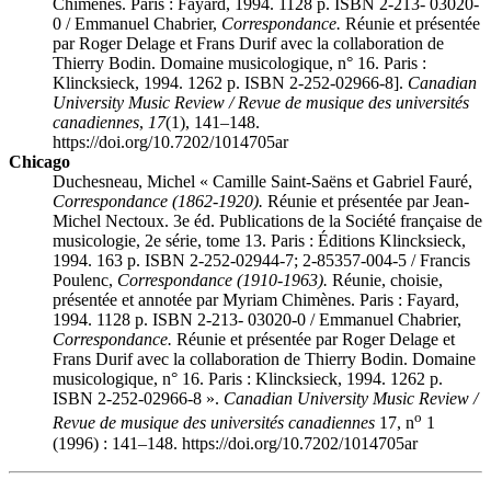
Chimènes. Paris : Fayard, 1994. 1128 p. ISBN 2-213- 03020-
0 / Emmanuel Chabrier,
Correspondance.
Réunie et présentée
par Roger Delage et Frans Durif avec la collaboration de
Thierry Bodin. Domaine musicologique, n° 16. Paris :
Klincksieck, 1994. 1262 p. ISBN 2-252-02966-8].
Canadian
University Music Review / Revue de musique des universités
canadiennes
,
17
(1), 141–148.
https://doi.org/10.7202/1014705ar
Chicago
Duchesneau, Michel « Camille Saint-Saëns et Gabriel Fauré,
Correspondance (1862-1920).
Réunie et présentée par Jean-
Michel Nectoux. 3e éd. Publications de la Société française de
musicologie, 2e série, tome 13. Paris : Éditions Klincksieck,
1994. 163 p. ISBN 2-252-02944-7; 2-85357-004-5 / Francis
Poulenc,
Correspondance (1910-1963).
Réunie, choisie,
présentée et annotée par Myriam Chimènes. Paris : Fayard,
1994. 1128 p. ISBN 2-213- 03020-0 / Emmanuel Chabrier,
Correspondance.
Réunie et présentée par Roger Delage et
Frans Durif avec la collaboration de Thierry Bodin. Domaine
musicologique, n° 16. Paris : Klincksieck, 1994. 1262 p.
ISBN 2-252-02966-8 ».
Canadian University Music Review /
o
Revue de musique des universités canadiennes
17, n
1
(1996) : 141–148. https://doi.org/10.7202/1014705ar