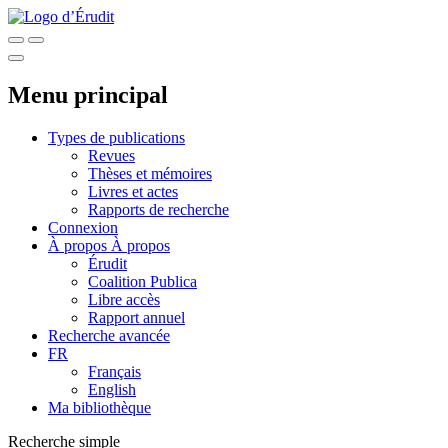
Menu principal
Types de publications
Revues
Thèses et mémoires
Livres et actes
Rapports de recherche
Connexion
À propos
À propos
Érudit
Coalition Publica
Libre accès
Rapport annuel
Recherche avancée
FR
Français
English
Ma bibliothèque
Recherche simple