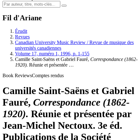
Fil d'Ariane
Érudit
Revues
Canadian University Music Review / Revue de musique des
universités canadiennes
Volume 17, numéro 1, 1996, p. 1-155
Camille Saint-Saëns et Gabriel Fauré,
Correspondance (1862-
1920).
Réunie et présentée …
Book Reviews
Comptes rendus
Camille Saint-Saëns et Gabriel
Fauré,
Correspondance (1862-
1920).
Réunie et présentée par
Jean-Michel Nectoux. 3e éd.
Publications de la Société