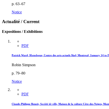
p. 63–67
Notice
Actualité / Current
Expositions / Exhibitions
PDF
Patrick Ward,
Monologue,
Centre des arts actuels Skol, Montreal, January 14 to 
Robin Simpson
p. 79–80
Notice
PDF
Claude-Philippe Benoit,
Société de ville,
Maison de la culture Côte-des-Neiges, Mon