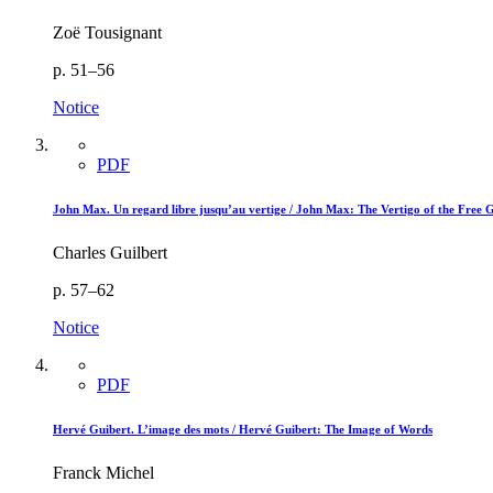
Zoë Tousignant
p. 51–56
Notice
PDF
John Max. Un regard libre jusqu’au vertige / John Max: The Vertigo of the Free 
Charles Guilbert
p. 57–62
Notice
PDF
Hervé Guibert. L’image des mots / Hervé Guibert: The Image of Words
Franck Michel