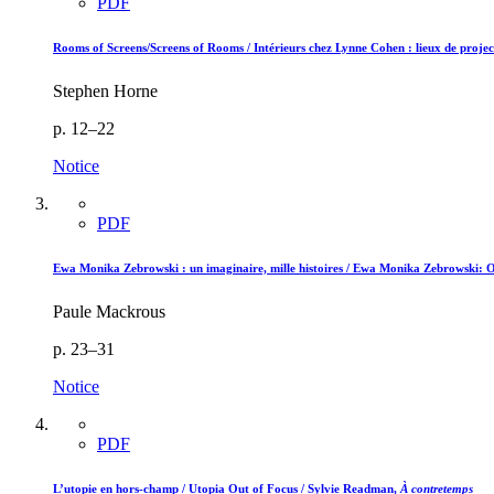
PDF
Rooms of Screens/Screens of Rooms / Intérieurs chez Lynne Cohen : lieux de projec
Stephen Horne
p. 12–22
Notice
PDF
Ewa Monika Zebrowski : un imaginaire, mille histoires / Ewa Monika Zebrowski: 
Paule Mackrous
p. 23–31
Notice
PDF
L’utopie en hors-champ / Utopia Out of Focus / Sylvie Readman,
À contretemps