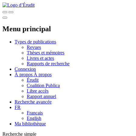
Menu principal
Types de publications
Revues
Thèses et mémoires
Livres et actes
Rapports de recherche
Connexion
À propos
À propos
Érudit
Coalition Publica
Libre accès
Rapport annuel
Recherche avancée
FR
Français
English
Ma bibliothèque
Recherche simple