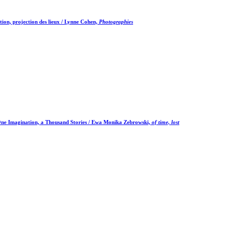
tion, projection des lieux / Lynne Cohen,
Photographies
One Imagination, a Thousand Stories / Ewa Monika Zebrowski,
of time, lost