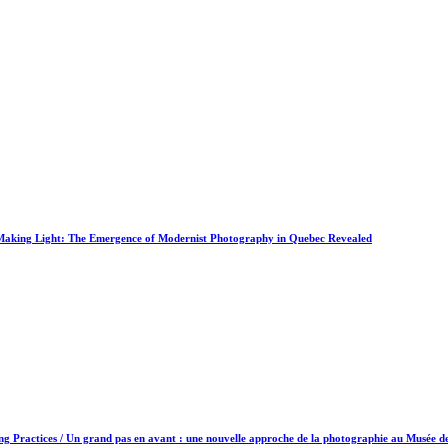
 Making Light:
T
he Emergence of Modernist Photography in Quebec Revealed
g Practices / Un grand pas en avant : une nouvelle approche de la photographie au Musée d