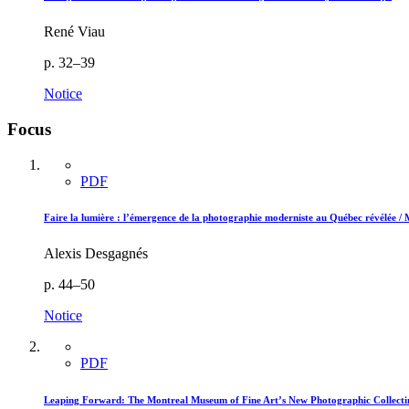
René Viau
p. 32–39
Notice
Focus
PDF
Faire la lumière : l’émergence de la photographie moderniste au Québec révélée /
Alexis Desgagnés
p. 44–50
Notice
PDF
Leaping Forward:
T
he Montreal Museum of Fine Art’s New Photographic Collectin