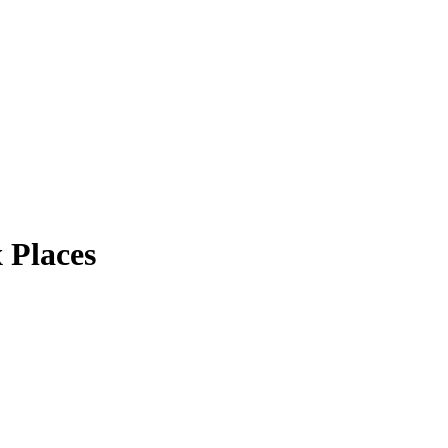
x
Places