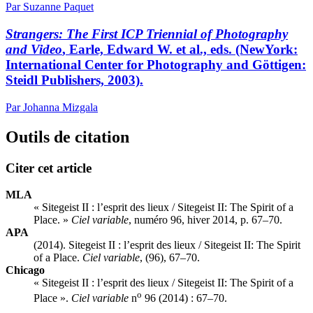
Par Suzanne Paquet
Strangers: The First ICP Triennial of Photography
and Video
, Earle, Edward W. et al., eds. (NewYork:
International Center for Photography and Göttigen:
Steidl Publishers, 2003).
Par Johanna Mizgala
Outils de citation
Citer cet article
MLA
« Sitegeist II : l’esprit des lieux / Sitegeist II: The Spirit of a
Place. »
Ciel variable
, numéro 96, hiver 2014, p. 67–70.
APA
(2014). Sitegeist II : l’esprit des lieux / Sitegeist II: The Spirit
of a Place.
Ciel variable
, (96), 67–70.
Chicago
« Sitegeist II : l’esprit des lieux / Sitegeist II: The Spirit of a
o
Place ».
Ciel variable
n
96 (2014) : 67–70.