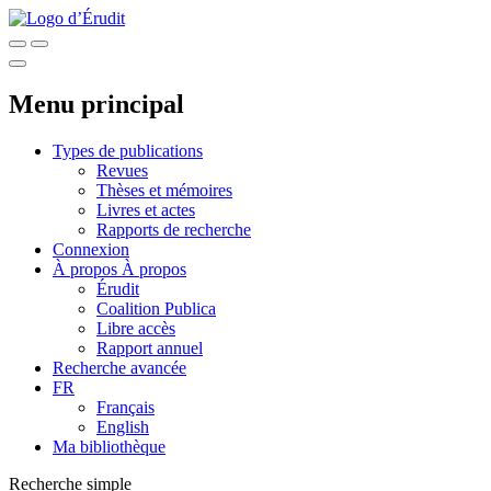
Menu principal
Types de publications
Revues
Thèses et mémoires
Livres et actes
Rapports de recherche
Connexion
À propos
À propos
Érudit
Coalition Publica
Libre accès
Rapport annuel
Recherche avancée
FR
Français
English
Ma bibliothèque
Recherche simple