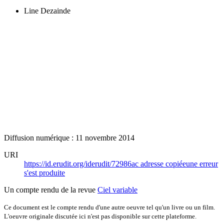
Line Dezainde
Diffusion numérique : 11 novembre 2014
URI
https://id.erudit.org/iderudit/72986ac
adresse copiée
une erreur
s'est produite
Un compte rendu de la revue
Ciel variable
Ce document est le compte rendu d'une autre oeuvre tel qu'un livre ou un film.
L'oeuvre originale discutée ici n'est pas disponible sur cette plateforme.