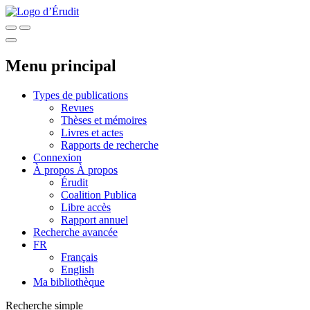
Menu principal
Types de publications
Revues
Thèses et mémoires
Livres et actes
Rapports de recherche
Connexion
À propos
À propos
Érudit
Coalition Publica
Libre accès
Rapport annuel
Recherche avancée
FR
Français
English
Ma bibliothèque
Recherche simple