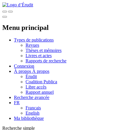
Menu principal
Types de publications
Revues
Thèses et mémoires
Livres et actes
Rapports de recherche
Connexion
À propos
À propos
Érudit
Coalition Publica
Libre accès
Rapport annuel
Recherche avancée
FR
Français
English
Ma bibliothèque
Recherche simple