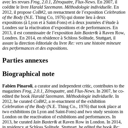
avec les revues
Frog, 2.0.1
,
Zéroquatre, Flux-News
. En 2007, il
coédite le livre
Harald Szeemann
.
Méthodologie individuelle
. En
2012, il propose
CoB#2
, un reenactment de l’exposition
Celebration
of the Body
(N.E. Thing Co, 1976) qui donne lieu à deux
expositions (à Lyon et à Saint-Fons) et à deux journées d’étude à
Londres sur la réactivation d’expositions et de performances. En
2013, il est commissaire de l’exposition
Iain Baxter&
à Raven Row,
Londres. En 2014, en résidence à Schloss Solitude, Stuttgart, il
assure la direction éditoriale du livre
Re: vers une histoire mineure
des performances et des expositions
.
Parties annexes
Biographical note
Fabien Pinaroli
, a curator and independent critic, contributes to the
magazines
Frog, 2.0.1, Zéroquatre,
and
Flux-News
. In 2007, he co-
edited the book
Harald Szeemann. Méthodologie individuelle
. In
2012, he curated
CoB#2
, a re-enactment of the exhibition
Celebration of the Body
(N.E. Thing Co., 1976) that took place at
two exhibitions (in Lyon and Saint-Fons) and two study sessions in
London on the reactivation of exhibitions and performances. In
2013, he curated
Iain Baxter&
at Raven Row in London. In 2014,
in residency at Schloss Solitude, Stuttgart, he edited the book
Re: