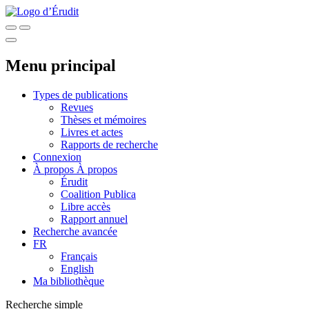
Menu principal
Types de publications
Revues
Thèses et mémoires
Livres et actes
Rapports de recherche
Connexion
À propos
À propos
Érudit
Coalition Publica
Libre accès
Rapport annuel
Recherche avancée
FR
Français
English
Ma bibliothèque
Recherche simple