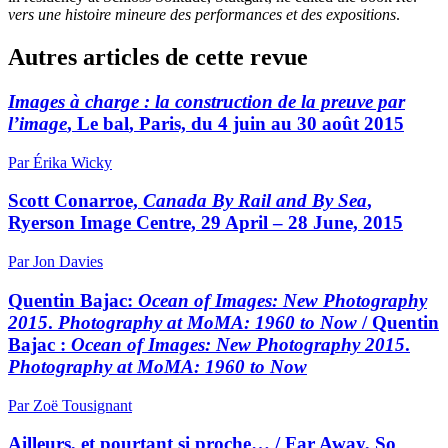
vers une histoire mineure des performances et des expositions
.
Autres articles de cette revue
Images à charge : la construction de la preuve par
l’image
, Le
bal
, Paris, du 4 juin au 30 août 2015
Par Érika Wicky
Scott Conarroe,
Canada By Rail and By Sea
,
Ryerson Image Centre, 29 April – 28 June, 2015
Par Jon Davies
Quentin Bajac:
Ocean of Images: New Photography
2015
.
Photography at MoMA: 1960 to Now
/ Quentin
Bajac :
Ocean of Images: New Photography 2015
.
Photography at MoMA: 1960 to Now
Par Zoë Tousignant
Ailleurs, et pourtant si proche… / Far Away, So