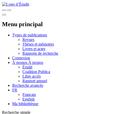
Menu principal
Types de publications
Revues
Thèses et mémoires
Livres et actes
Rapports de recherche
Connexion
À propos
À propos
Érudit
Coalition Publica
Libre accès
Rapport annuel
Recherche avancée
FR
Français
English
Ma bibliothèque
Recherche simple