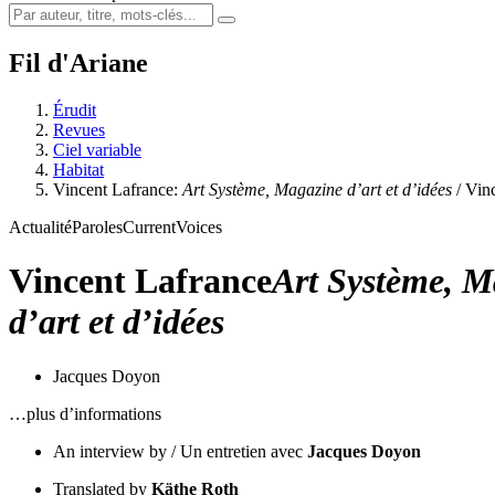
Fil d'Ariane
Érudit
Revues
Ciel variable
Habitat
Vincent Lafrance:
Art Système, Magazine d’art et d’idées
/ Vin
Actualité
Paroles
Current
Voices
Vincent Lafrance
Art Système, Ma
d’art et d’idées
Jacques Doyon
…plus d’informations
An interview by / Un entretien avec
Jacques Doyon
Translated by
Käthe Roth