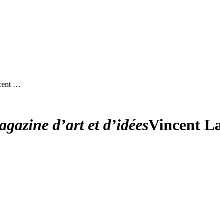
cent …
gazine d’art et d’idées
Vincent L