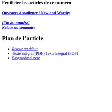
Feuilleter les articles de ce numéro
Ouvrages à souligner / New and Worthy
[Fin du numéro]
Retour au sommaire
Plan de l’article
Retour au début
Texte intégral (PDF)
Texte intégral (PDF)
Biographical note