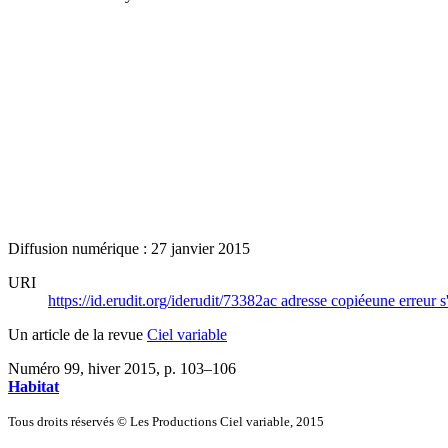
Diffusion numérique : 27 janvier 2015
URI
https://id.erudit.org/iderudit/73382ac
adresse copiée
une erreur s
Un article de la revue
Ciel variable
Numéro 99, hiver 2015
, p. 103–106
Habitat
Tous droits réservés © Les Productions Ciel variable, 2015