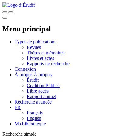
Menu principal
Types de publications
Revues
Thèses et mémoires
Livres et actes
Rapports de recherche
Connexion
À propos
À propos
Érudit
Coalition Publica
Libre accès
Rapport annuel
Recherche avancée
FR
Français
English
Ma bibliothèque
Recherche simple