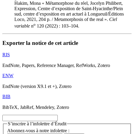
Hakim, Mona « Métamorphose du réel, Jocelyn Philibert,
Expression, Centre d’exposition de Saint-Hyacinthe/Plein
sud, centre d’exposition en art actuel à Longueuil/Éditions
Loco, 2021, 204 p. / Metamorphosis of the real ».
Ciel
o
variable
n
120 (2022) : 103–104.
Exporter la notice de cet article
RIS
EndNote, Papers, Reference Manager, RefWorks, Zotero
ENW
EndNote (version X9.1 et +), Zotero
BIB
BibTeX, JabRef, Mendeley, Zotero
S’inscrire à l’infolettre d’Érudit
Abonnez-vous à notre infolettre :