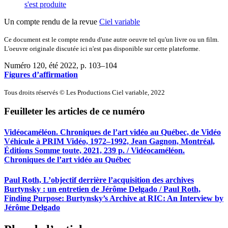
s'est produite
Un compte rendu de la revue
Ciel variable
Ce document est le compte rendu d'une autre oeuvre tel qu'un livre ou un film.
L'oeuvre originale discutée ici n'est pas disponible sur cette plateforme.
Numéro 120, été 2022
, p. 103–104
Figures d’affirmation
Tous droits réservés © Les Productions Ciel variable, 2022
Feuilleter les articles de ce numéro
Vidéocaméléon. Chroniques de l’art vidéo au Québec, de Vidéo
Véhicule à PRIM Vidéo, 1972–1992, Jean Gagnon, Montréal,
Éditions Somme toute, 2021, 239 p. / Vidéocaméléon.
Chroniques de l’art vidéo au Québec
Paul Roth, L’objectif derrière l’acquisition des archives
Burtynsky : un entretien de Jérôme Delgado / Paul Roth,
Finding Purpose: Burtynsky’s Archive at RIC: An Interview by
Jérôme Delgado