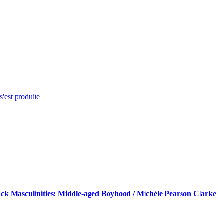
s'est produite
k Masculinities: Middle-aged Boyhood / Michèle Pearson Clarke : 