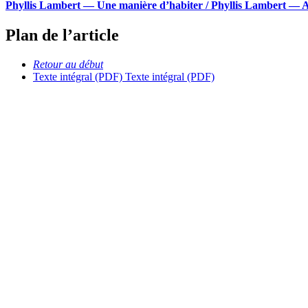
Phyllis Lambert — Une manière d’habiter / Phyllis Lambert — A
Plan de l’article
Retour au début
Texte intégral (PDF)
Texte intégral (PDF)