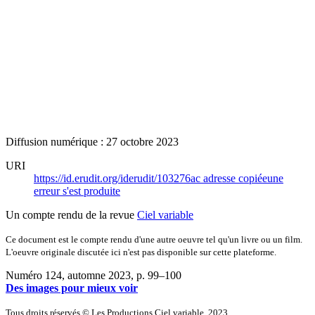
Diffusion numérique : 27 octobre 2023
URI
https://id.erudit.org/iderudit/103276ac
adresse copiée
une
erreur s'est produite
Un compte rendu de la revue
Ciel variable
Ce document est le compte rendu d'une autre oeuvre tel qu'un livre ou un film.
L'oeuvre originale discutée ici n'est pas disponible sur cette plateforme.
Numéro 124, automne 2023
, p. 99–100
Des images pour mieux voir
Tous droits réservés © Les Productions Ciel variable, 2023