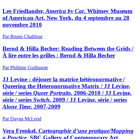
Lee Friedlander,
America by Car
, Whitney Museum
of American Art, New York, du 4 septembre au 28
novembre 2010
Par Bruno Chalifour
Bernd & Hilla Becher:
R
eading Between the Grids /
À lire entre les grilles :
B
ernd & Hilla Becher
Par Philippe Guillaume
JJ Levine : déjouer la matrice hétéronormative /
Queering the Heteronormative Matrix / JJ Levine,
série / series
Queer Portraits
, 2006-2010 / JJ Levine,
série / series
Switch
, 2009 / JJ Levine, série / series
Alone Time
, 2007-2009
Par Dayna McLeod
Vera Frenkel,
Cartographie d’une pratique/Mapping
a Practice
, SBC Gallery of Contemporary Art,