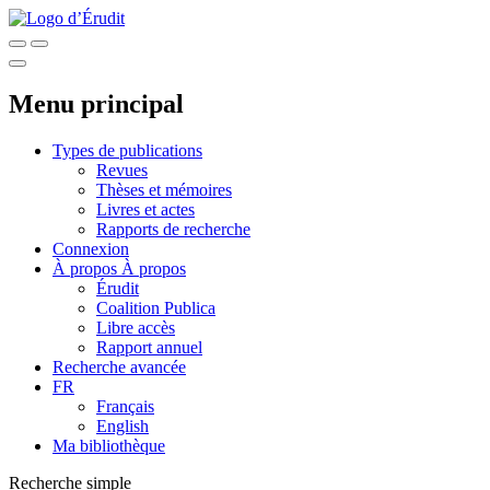
Menu principal
Types de publications
Revues
Thèses et mémoires
Livres et actes
Rapports de recherche
Connexion
À propos
À propos
Érudit
Coalition Publica
Libre accès
Rapport annuel
Recherche avancée
FR
Français
English
Ma bibliothèque
Recherche simple