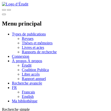
Menu principal
Types de publications
Revues
Thèses et mémoires
Livres et actes
Rapports de recherche
Connexion
À propos
À propos
Érudit
Coalition Publica
Libre accès
Rapport annuel
Recherche avancée
FR
Français
English
Ma bibliothèque
Recherche simple