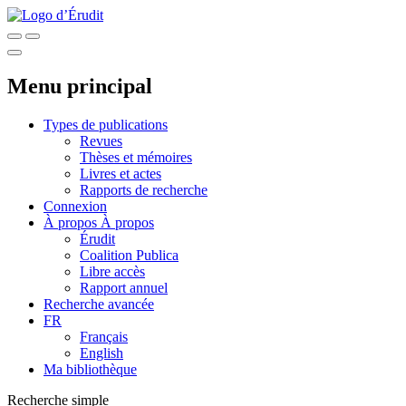
Menu principal
Types de publications
Revues
Thèses et mémoires
Livres et actes
Rapports de recherche
Connexion
À propos
À propos
Érudit
Coalition Publica
Libre accès
Rapport annuel
Recherche avancée
FR
Français
English
Ma bibliothèque
Recherche simple