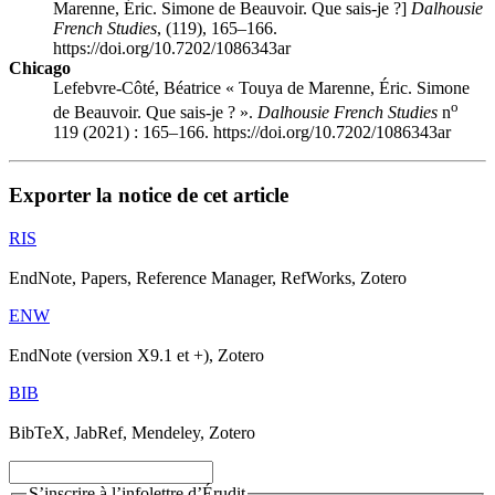
Marenne, Éric. Simone de Beauvoir. Que sais-je ?]
Dalhousie
French Studies
, (119), 165–166.
https://doi.org/10.7202/1086343ar
Chicago
Lefebvre-Côté, Béatrice « Touya de Marenne, Éric. Simone
o
de Beauvoir. Que sais-je ? ».
Dalhousie French Studies
n
119 (2021) : 165–166. https://doi.org/10.7202/1086343ar
Exporter la notice de cet article
RIS
EndNote, Papers, Reference Manager, RefWorks, Zotero
ENW
EndNote (version X9.1 et +), Zotero
BIB
BibTeX, JabRef, Mendeley, Zotero
S’inscrire à l’infolettre d’Érudit