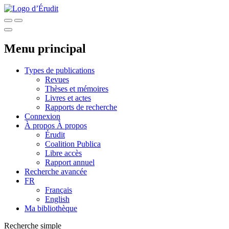
Menu principal
Types de publications
Revues
Thèses et mémoires
Livres et actes
Rapports de recherche
Connexion
À propos
À propos
Érudit
Coalition Publica
Libre accès
Rapport annuel
Recherche avancée
FR
Français
English
Ma bibliothèque
Recherche simple