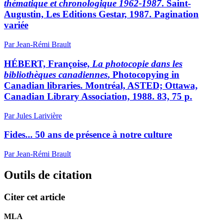
thématique et chronologique 1962-1987
. Saint-
Augustin, Les Editions Gestar, 1987. Pagination
variée
Par Jean-Rémi Brault
HÉBERT, Françoise,
La photocopie dans les
bibliothèques canadiennes
, Photocopying in
Canadian libraries. Montréal, ASTED; Ottawa,
Canadian Library Association, 1988. 83, 75 p.
Par Jules Larivière
Fides... 50 ans de présence à notre culture
Par Jean-Rémi Brault
Outils de citation
Citer cet article
MLA