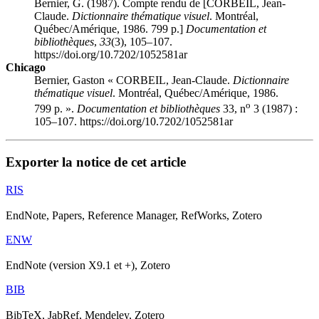
Bernier, G. (1987). Compte rendu de [CORBEIL, Jean-
Claude.
Dictionnaire thématique visuel
. Montréal,
Québec/Amérique, 1986. 799 p.]
Documentation et
bibliothèques
,
33
(3), 105–107.
https://doi.org/10.7202/1052581ar
Chicago
Bernier, Gaston « CORBEIL, Jean-Claude.
Dictionnaire
thématique visuel
. Montréal, Québec/Amérique, 1986.
o
799 p. ».
Documentation et bibliothèques
33, n
3 (1987) :
105–107. https://doi.org/10.7202/1052581ar
Exporter la notice de cet article
RIS
EndNote, Papers, Reference Manager, RefWorks, Zotero
ENW
EndNote (version X9.1 et +), Zotero
BIB
BibTeX, JabRef, Mendeley, Zotero