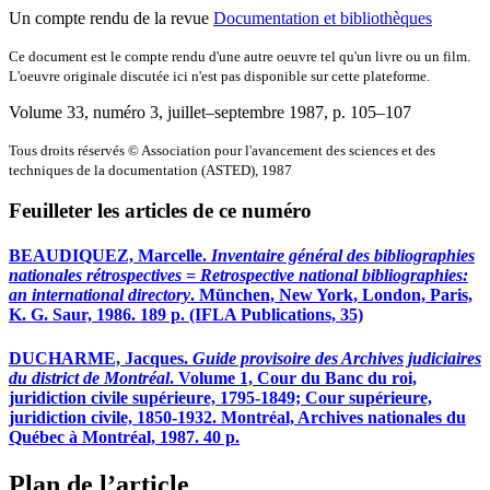
Un compte rendu de la revue
Documentation et bibliothèques
Ce document est le compte rendu d'une autre oeuvre tel qu'un livre ou un film.
L'oeuvre originale discutée ici n'est pas disponible sur cette plateforme.
Volume 33, numéro 3, juillet–septembre 1987
, p. 105–107
Tous droits réservés © Association pour l'avancement des sciences et des
techniques de la documentation (ASTED), 1987
Feuilleter les articles de ce numéro
BEAUDIQUEZ, Marcelle.
Inventaire général des bibliographies
nationales rétrospectives = Retrospective national bibliographies:
an international directory
. München, New York, London, Paris,
K. G. Saur, 1986. 189 p. (IFLA Publications, 35)
DUCHARME, Jacques.
Guide provisoire des Archives judiciaires
du district de Montréal
. Volume 1, Cour du Banc du roi,
juridiction civile supérieure, 1795-1849; Cour supérieure,
juridiction civile, 1850-1932. Montréal, Archives nationales du
Québec à Montréal, 1987. 40 p.
Plan de l’article