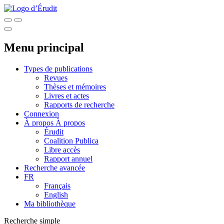
Menu principal
Types de publications
Revues
Thèses et mémoires
Livres et actes
Rapports de recherche
Connexion
À propos
À propos
Érudit
Coalition Publica
Libre accès
Rapport annuel
Recherche avancée
FR
Français
English
Ma bibliothèque
Recherche simple