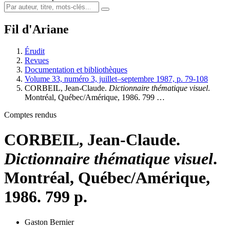
Fil d'Ariane
Érudit
Revues
Documentation et bibliothèques
Volume 33, numéro 3, juillet–septembre 1987, p. 79-108
CORBEIL, Jean-Claude.
Dictionnaire thématique visuel
.
Montréal, Québec/Amérique, 1986. 799 …
Comptes rendus
CORBEIL, Jean-Claude.
Dictionnaire thématique visuel
.
Montréal, Québec/Amérique,
1986. 799 p.
Gaston Bernier