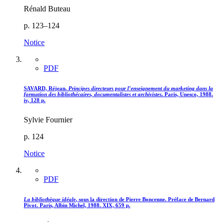
Rénald Buteau
p. 123–124
Notice
PDF
SAVARD, Réjean.
Principes directeurs pour l’enseignement du marketing dans la
formation des bibliothécaires, documentalistes et archivistes
. Paris, Unesco, 1988.
iv, 128 p.
Sylvie Fournier
p. 124
Notice
PDF
La bibliothèque idéale
, sous la direction de Pierre Boncenne. Préface de Bernard
Pivot. Paris, Albin Michel, 1988. XIX, 659 p.