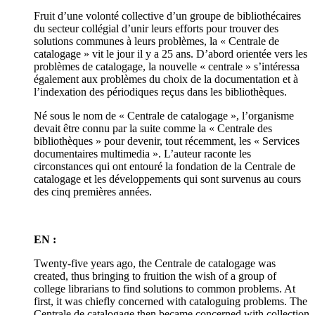
Fruit d’une volonté collective d’un groupe de bibliothécaires
du secteur collégial d’unir leurs efforts pour trouver des
solutions communes à leurs problèmes, la « Centrale de
catalogage » vit le jour il y a 25 ans. D’abord orientée vers les
problèmes de catalogage, la nouvelle « centrale » s’intéressa
également aux problèmes du choix de la documentation et à
l’indexation des périodiques reçus dans les bibliothèques.
Né sous le nom de « Centrale de catalogage », l’organisme
devait être connu par la suite comme la « Centrale des
bibliothèques » pour devenir, tout récemment, les « Services
documentaires multimedia ». L’auteur raconte les
circonstances qui ont entouré la fondation de la Centrale de
catalogage et les développements qui sont survenus au cours
des cinq premières années.
EN :
Twenty-five years ago, the Centrale de catalogage was
created, thus bringing to fruition the wish of a group of
college librarians to find solutions to common problems. At
first, it was chiefly concerned with cataloguing problems. The
Centrale de catalogage then became concerned with collection