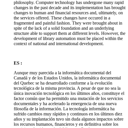
philosophy. Computer technology has undergone many rapid
changes in the past decade and its implementation has brought
changes to human and financial resources and, ultimately, on
the services offered. These changes have occured in a
fragmented and painful fashion. They were brought about in
spite of the lack of a solid foundation and an underlying
structure able to support them at different levels. However, the
development of library automation must be placed within the
context of national and international development.
ES :
Aunque muy parecida a la informática documental del
Canadá y de los Estados Unidos, la informática documental
del Quebec se ha desarrollado conforme a la evolución
tecnológica de la misma provincia. A pesar de que no sea la
única inovación tecnológica en los últimos años, constituye el
factor común que ha permitido una mutación de los servicios
documentales y ha acelerado la emergencia de una nueva
filosofía de la información. La tecnología informática ha
sufrido cambios muy rápidos y continuos en los últimos diez
años y su implantación tuvo sin duda algunos impactos sobre
los recursos humanos, financieros y en definitiva sobre los