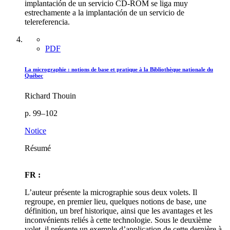
implantación de un servicio CD-ROM se liga muy
estrechamente a la implantación de un servicio de
telereferencia.
PDF
La micrographie : notions de base et pratique à la Bibliothèque nationale du
Québec
Richard Thouin
p. 99–102
Notice
Résumé
FR :
L’auteur présente la micrographie sous deux volets. Il
regroupe, en premier lieu, quelques notions de base, une
définition, un bref historique, ainsi que les avantages et les
inconvénients reliés à cette technologie. Sous le deuxième
volet, il présente un exemple d’application de cette dernière à