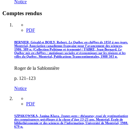
Notice
Comptes rendus
PDF
BERNIER, Gérald et BOILY, Robert.
Le Québec en chiffres de 1850 à nos jours
.
Montréal, Association canadienne-française pour l’avancement des sciences,
1986. 389 p. (Collection Politique et économie) / FABRE, Jean-Bernard.
Le
Québec mis en chiffres : statistiques sociales et économiques sur les régions et les
villes du Québec
. Montréal, Publications Transcontinentales, 1988 503 p.
Roger de la Sablonnière
p. 121–123
Notice
PDF
SZPAKOWSKA, Janina-Klara.
Jeunes gens : thésaurus; essai de systématisation
des connaissances spécifiques à la classe d’âge 13-25 ans
. Montréal, École de
bibliothéconomie et des sciences de l’information, Université de Montréal, 1988.
679 p.