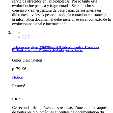
servicios ofrecidos en las bibliotecas. Por lo tanto esta
evolución fue penosa y fragmentada. Se ha hecho sin
consenso y sin estructura de base capaz de sostenerla en
diferentes niveles. A pesar de todo, la mutación constante de
la informática documental debe inscribirse en el contexto de la
evolución nacional e internacional.
PDF
Technologies optiques, CD-ROM et bibliothèques : partie 2. Enquête sur
l’utilisation du CD-ROM dans les bibliothèques du Québec
Gilles Deschatelets
p. 79–96
Notice
Résumé
FR :
Ce second article présente les résultats d’une enquête auprès
de toutes les bibliothèques et centres de documentation du