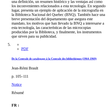
una definición, un resumen histórico y las ventajas así como
los inconvenientes relacionados a esta tecnología. En segundo
lugar, presenta un ejemplo de aplicación de la micrografía en
la Biblioteca Nacional del Quebec (BNQ). También hace una
breve presentación del departamento que asegura este
mandato, los motivos que han llevado la BNQ a interesarse a
esta tecnología, las características de las microcopias
producidas por la Biblioteca, y finalmente, los instrumentos
que sirven para su publicidad.
PDF
De la Centrale de catalogage à la Centrale des bibliothèques (1964-1969)
Jean-Rémi Brault
p. 105–111
Notice
Résumé
FR :