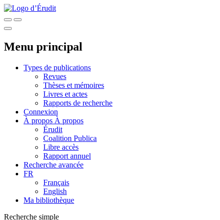
Menu principal
Types de publications
Revues
Thèses et mémoires
Livres et actes
Rapports de recherche
Connexion
À propos
À propos
Érudit
Coalition Publica
Libre accès
Rapport annuel
Recherche avancée
FR
Français
English
Ma bibliothèque
Recherche simple