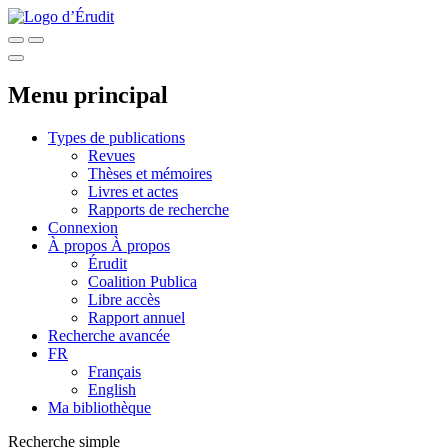
Menu principal
Types de publications
Revues
Thèses et mémoires
Livres et actes
Rapports de recherche
Connexion
À propos
À propos
Érudit
Coalition Publica
Libre accès
Rapport annuel
Recherche avancée
FR
Français
English
Ma bibliothèque
Recherche simple