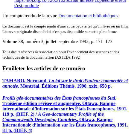
https://doi.org/10.7202/1028628ar
adresse copiée
une erreur
s'est produite
Un compte rendu de la revue
Documentation et bibliothèques
Ce document est le compte rendu d'une autre oeuvre tel qu'un livre ou un film.
L'oeuvre originale discutée ici n'est pas disponible sur cette plateforme.
Volume 38, numéro 3, juillet–septembre 1992
, p. 171–173
Tous droits réservés © Association pour l'avancement des sciences et des
techniques de la documentation (ASTED), 1992
Feuilleter les articles de ce numéro
TAMARO, Normand.
La loi sur le droit d’auteur commentée et
annotée
. Montréal, Éditions Thémis, 1990. xxix, 650 p.
Profils géo-documentaires des États francophones du Sud
.
Troisième édition révisée et augmentée. Ottawa, Banque
internationale d’information sur les États francophones, 1991.
119 p. (BIEF, 2) /
A Geo-documentary Profile of the
Commonwealth Developing Countries
. Ottawa, Banque
Internationale d’information sur les États francophones, 1991.
81 p. (BIEF, 4)