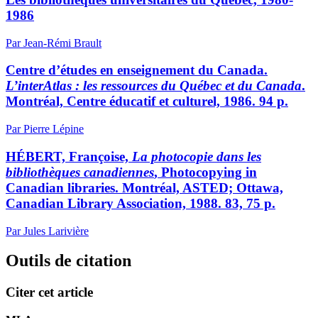
1986
Par Jean-Rémi Brault
Centre d’études en enseignement du Canada.
L’interAtlas : les ressources du Québec et du Canada
.
Montréal, Centre éducatif et culturel, 1986. 94 p.
Par Pierre Lépine
HÉBERT, Françoise,
La photocopie dans les
bibliothèques canadiennes
, Photocopying in
Canadian libraries. Montréal, ASTED; Ottawa,
Canadian Library Association, 1988. 83, 75 p.
Par Jules Larivière
Outils de citation
Citer cet article