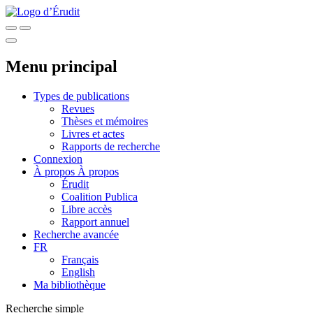
Menu principal
Types de publications
Revues
Thèses et mémoires
Livres et actes
Rapports de recherche
Connexion
À propos
À propos
Érudit
Coalition Publica
Libre accès
Rapport annuel
Recherche avancée
FR
Français
English
Ma bibliothèque
Recherche simple