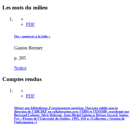
Les mots du milieu
PDF
On « supporte à la folie »
Gaston Bernier
p. 205
Notice
Comptes rendus
PDF
Diriger une bibliothèque d’enseignement supérieur
. Ouvrage publié sous la
direction de l’ABCDEF en collaboration avec l’EBSI et l’ENSSIB; coordonné par
Bertrand Calenge, Silvie Delorme, Jean-Michel Salaün et Réjean Savard. Sainte-
Foy : Presses de l’Université du Québec, 1995. 450 p. (Collection « Gestion de
l’information »)