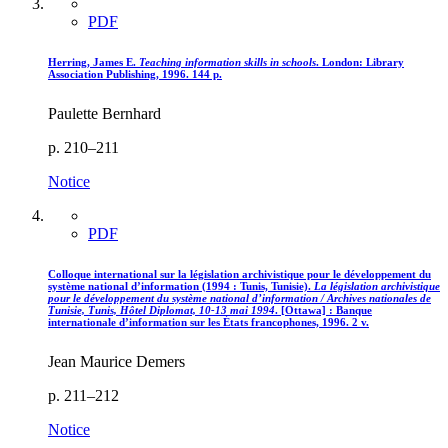
PDF
Herring, James E.
Teaching information skills in schools
. London: Library
Association Publishing, 1996. 144 p.
Paulette Bernhard
p. 210–211
Notice
PDF
Colloque international sur la législation archivistique pour le développement du
système national d’information (1994 : Tunis, Tunisie).
La législation archivistique
pour le développement du système national d’information / Archives nationales de
Tunisie, Tunis, Hôtel Diplomat, 10-13 mai 1994
. [Ottawa] : Banque
internationale d’information sur les États francophones, 1996. 2 v.
Jean Maurice Demers
p. 211–212
Notice