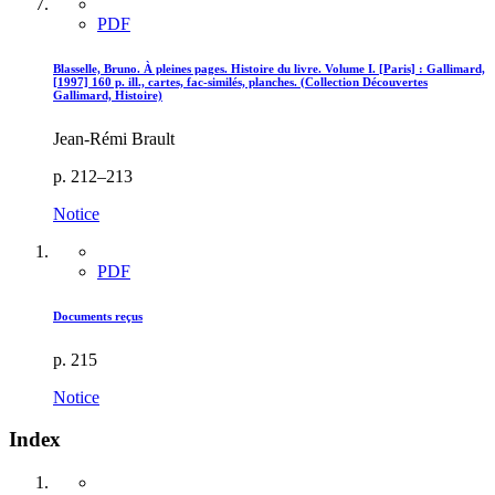
PDF
Blasselle, Bruno. À pleines pages. Histoire du livre. Volume I. [Paris] : Gallimard,
[1997] 160 p. ill., cartes, fac-similés, planches. (Collection Découvertes
Gallimard, Histoire)
Jean-Rémi Brault
p. 212–213
Notice
PDF
Documents reçus
p. 215
Notice
Index