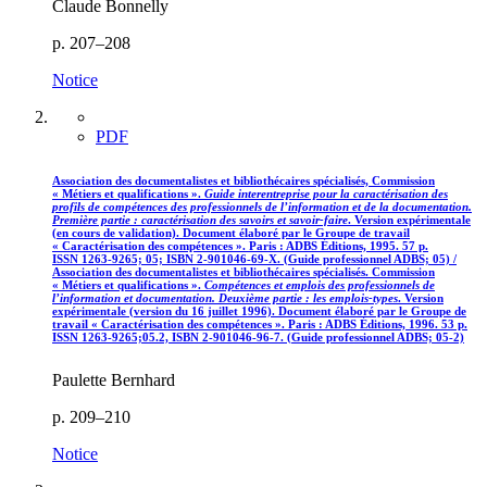
Claude Bonnelly
p. 207–208
Notice
PDF
Association des documentalistes et bibliothécaires spécialisés, Commission
« Métiers et qualifications ».
Guide interentreprise pour la caractérisation des
profils de compétences des professionnels de l’information et de la documentation.
Première partie : caractérisation des savoirs et savoir-faire
. Version expérimentale
(en cours de validation). Document élaboré par le Groupe de travail
« Caractérisation des compétences ». Paris : ADBS Éditions, 1995. 57 p.
ISSN 1263-9265; 05; ISBN 2-901046-69-X. (Guide professionnel ADBS; 05) /
Association des documentalistes et bibliothécaires spécialisés. Commission
« Métiers et qualifications ».
Compétences et emplois des professionnels de
l’information et documentation. Deuxième partie : les emplois-types
. Version
expérimentale (version du 16 juillet 1996). Document élaboré par le Groupe de
travail « Caractérisation des compétences ». Paris : ADBS Éditions, 1996. 53 p.
ISSN 1263-9265;05.2, ISBN 2-901046-96-7. (Guide professionnel ADBS; 05-2)
Paulette Bernhard
p. 209–210
Notice