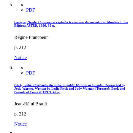
PDF
Lavigne, Nicole.
Organiser et exploiter les dossiers documentaires
. Montréal : Les
Éditions ASTED, 1996. 99 p.
Régine Francoeur
p. 212
Notice
PDF
Fitch, Leslie.
Dividende: the value of public libraries in Canada
. Researched by
Jody Warner. Written by Leslie Fitch and Jody Warner. [Toronto]: Book and
Periodical Council [1997]. 42 p.
Jean-Rémi Brault
p. 212
Notice