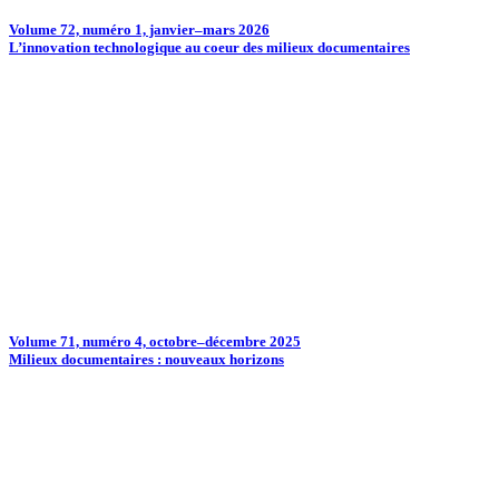
Volume 72, numéro 1, janvier–mars 2026
L’innovation technologique au coeur des milieux documentaires
Volume 71, numéro 4, octobre–décembre 2025
Milieux documentaires : nouveaux horizons