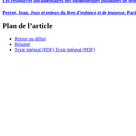
Les ressources documentaires des bibliothèques publiques de de
Perrot, Jean.
Jeux et enjeux du livre d’enfance et de jeunesse
. Pari
Plan de l’article
Retour au début
Résumé
Texte intégral (PDF)
Texte intégral (PDF)