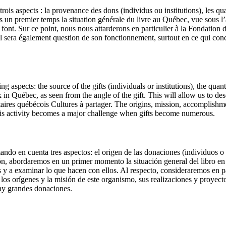
trois aspects : la provenance des dons (individus ou institutions), les qu
ns un premier temps la situation générale du livre au Québec, vue sous 
en font. Sur ce point, nous nous attarderons en particulier à la Fondatio
. Il sera également question de son fonctionnement, surtout en ce qui conce
 aspects: the source of the gifts (individuals or institutions), the quan
in Québec, as seen from the angle of the gift. This will allow us to descr
aires québécois Cultures à partager. The origins, mission, accomplishmen
 this activity becomes a major challenge when gifts become numerous.
ando en cuenta tres aspectos: el origen de las donaciones (individuos o i
ón, abordaremos en un primer momento la situación general del libro en 
y a examinar lo que hacen con ellos. Al respecto, consideraremos en pa
os orígenes y la misión de este organismo, sus realizaciones y proyec
 hay grandes donaciones.