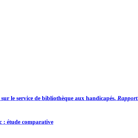
sur le service de bibliothèque aux handicapés.
Rapport
ec : étude comparative