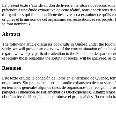
Le présent texte s’attarde au don de livres en territoire québécois sous 
prétendre à une étude exhaustive de cette réalité, nous aborderons da
d’organismes qui font la cueillette des livres et à examiner ce qu’ils 
origines et la mission de cet organisme, ses réalisations et ses projets
se font nombreux.
Abstract
The following article discusses book gifts in Québec under the following
study, we will provide an overview of the current situation of the book 
regard, we will pay particular attention to the Fondation des parlement
especially those regarding the sorting of books, will be analysed, as
Resumen
Este texto estudia la donación de libros en el territorio de Quebec, tom
organismos. Sin pretender hacer un estudio exhaustivo de esta situaci
en términos generales algunos casos de organismos que recogen libros 
partager (Fundación de Parlamentarios Quebequenses). Analizaremos l
clasificación de libros, lo que constituye el principal desafío cuando