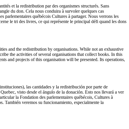
antités et la redistribution par des organismes structurés. Sans
l’angle du don. Cela nous conduira à survoler quelques cas
n des parlementaires québécois Cultures à partager. Nous verrons les
rne le tri des livres, ce qui représente le principal défi quand les dons
tities and the redistribution by organisations. While not an exhaustive
ibe the activities of several organisations that collect books. In this
ts and projects of this organisation will be presented. Its operations,
nstituciones), las cantidades y la redistribución por parte de
Quebec, visto desde el ángulo de la donación. Esto nos llevará a ver
rticular la Fondation des parlementaires québécois, Cultures à
tos. También veremos su funcionamiento, especialmente la