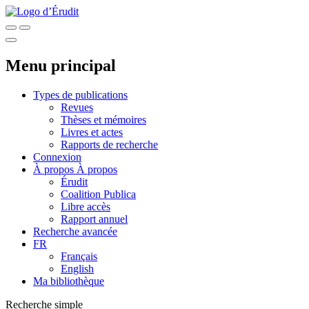
Menu principal
Types de publications
Revues
Thèses et mémoires
Livres et actes
Rapports de recherche
Connexion
À propos
À propos
Érudit
Coalition Publica
Libre accès
Rapport annuel
Recherche avancée
FR
Français
English
Ma bibliothèque
Recherche simple