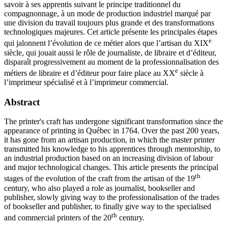
savoir à ses apprentis suivant le principe traditionnel du
compagnonnage, à un mode de production industriel marqué par
une division du travail toujours plus grande et des transformations
technologiques majeures. Cet article présente les principales étapes
e
qui jalonnent l’évolution de ce métier alors que l’artisan du XIX
siècle, qui jouait aussi le rôle de journaliste, de libraire et d’éditeur,
disparaît progressivement au moment de la professionnalisation des
e
métiers de libraire et d’éditeur pour faire place au XX
siècle à
l’imprimeur spécialisé et à l’imprimeur commercial.
Abstract
The printer's craft has undergone significant transformation since the
appearance of printing in Québec in 1764. Over the past 200 years,
it has gone from an artisan production, in which the master printer
transmitted his knowledge to his apprentices through mentorship, to
an industrial production based on an increasing division of labour
and major technological changes. This article presents the principal
th
stages of the evolution of the craft from the artisan of the 19
century, who also played a role as journalist, bookseller and
publisher, slowly giving way to the professionalisation of the trades
of bookseller and publisher, to finally give way to the specialised
th
and commercial printers of the 20
century.