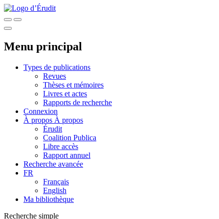
Menu principal
Types de publications
Revues
Thèses et mémoires
Livres et actes
Rapports de recherche
Connexion
À propos
À propos
Érudit
Coalition Publica
Libre accès
Rapport annuel
Recherche avancée
FR
Français
English
Ma bibliothèque
Recherche simple