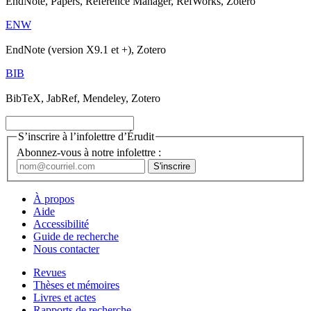
EndNote, Papers, Reference Manager, RefWorks, Zotero
ENW
EndNote (version X9.1 et +), Zotero
BIB
BibTeX, JabRef, Mendeley, Zotero
S’inscrire à l’infolettre d’Érudit
Abonnez-vous à notre infolettre :
À propos
Aide
Accessibilité
Guide de recherche
Nous contacter
Revues
Thèses et mémoires
Livres et actes
Rapports de recherche