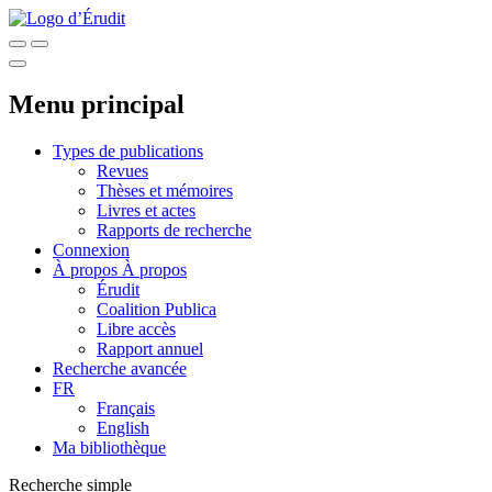
Menu principal
Types de publications
Revues
Thèses et mémoires
Livres et actes
Rapports de recherche
Connexion
À propos
À propos
Érudit
Coalition Publica
Libre accès
Rapport annuel
Recherche avancée
FR
Français
English
Ma bibliothèque
Recherche simple