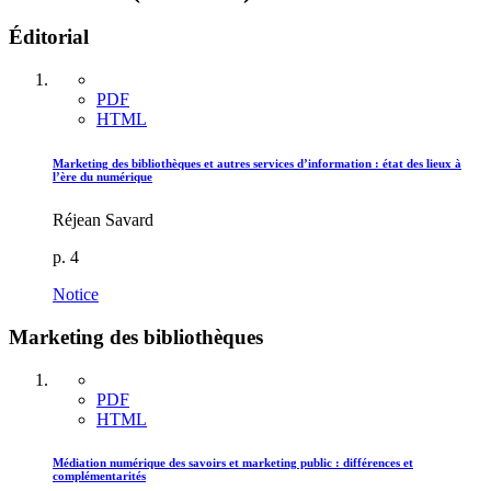
Éditorial
PDF
HTML
Marketing des bibliothèques et autres services d’information : état des lieux à
l’ère du numérique
Réjean Savard
p. 4
Notice
Marketing des bibliothèques
PDF
HTML
Médiation numérique des savoirs et marketing public : différences et
complémentarités