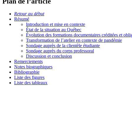
Plan de l’article
Retour au début
Résumé
Introduction et mise en contexte
État de la situation au Québec
Évolution des formations documentaires créditées et obli
Transformation de l’atelier en contexte de pandémie
Sondage auprès de la clientèle étudiante
Sondage auprès du corps professoral
Discussion et conclusion
Remerciements
Notes biographiques
Bibliographie
Liste des figures
Liste des tableaux