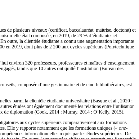
de plusieurs niveaux (certificat, baccalauréat, maîtrise, doctorat) et
 puisqu’elle était composée, en 2019, de 29 % d’étudiantes et
t. En outre, la clientèle étudiante a connu une augmentation importante
 9 000 en 2019, dont plus de 2 200 aux cycles supérieurs (Polytechnique
d’hui environ 320 professeurs, professeures et maîtres d’enseignement,
ngagés, tandis que 10 autres ont quitté l’institution (Bureau des
onseils, composée d’une gestionnaire et de cinq bibliothécaires, est
les parmi la clientèle étudiante universitaire (Basque et al., 2020 ;
autres études ont également documenté les relations entre l’utilisation
taux de diplomation (Cook, 2014 ; Murray, 2014 ; O’Kelly, 2015).
bligatoires aux cycles supérieurs comparativement aux formations
ntes. Elle y rapporte notamment que les formations uniques («
one-
compétences informationnelles requis par les études supérieures. De