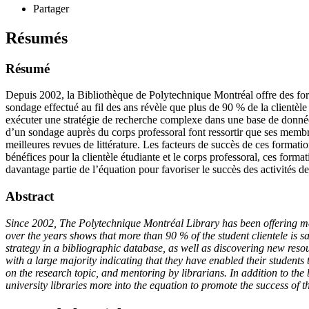
Partager
Résumés
Résumé
Depuis 2002, la Bibliothèque de Polytechnique Montréal offre des forma
sondage effectué au fil des ans révèle que plus de 90 % de la clientèle 
exécuter une stratégie de recherche complexe dans une base de données 
d’un sondage auprès du corps professoral font ressortir que ses membre
meilleures revues de littérature. Les facteurs de succès de ces formatio
bénéfices pour la clientèle étudiante et le corps professoral, ces form
davantage partie de l’équation pour favoriser le succès des activités d
Abstract
Since 2002, The Polytechnique Montréal Library has been offering m
over the years shows that more than 90 % of the student clientele is s
strategy in a bibliographic database, as well as discovering new reso
with a large majority indicating that they have enabled their students 
on the research topic, and mentoring by librarians. In addition to the 
university libraries more into the equation to promote the success of the