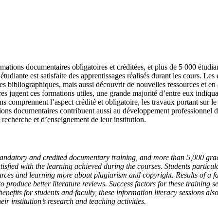
tions documentaires obligatoires et créditées, et plus de 5 000 étudian
étudiante est satisfaite des apprentissages réalisés durant les cours. Les
bibliographiques, mais aussi découvrir de nouvelles ressources et en app
s jugent ces formations utiles, une grande majorité d’entre eux indiquan
ns comprennent l’aspect crédité et obligatoire, les travaux portant sur le
ations documentaires contribuent aussi au développement professionnel des
e recherche et d’enseignement de leur institution.
andatory and credited documentary training, and more than 5,000 grad
atisfied with the learning achieved during the courses. Students partic
urces and learning more about plagiarism and copyright. Results of a fac
to produce better literature reviews. Success factors for these training 
benefits for students and faculty, these information literacy sessions al
ir institution’s research and teaching activities.