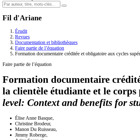
Fil d'Ariane
Érudit
Revues
Documentation et bibliothèques
Faire partie de l’équation
Formation documentaire créditée et obligatoire aux cycles supé
Faire partie de l’équation
Formation documentaire créditée 
la clientèle étudiante et le corps
level: Context and benefits for st
Élise Anne Basque
,
Christine Brodeur
,
Manon Du Ruisseau
,
Jimmy Roberge
,