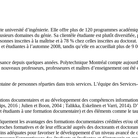
université d’ingénierie. Elle offre plus de 120 programmes académiques 
sieurs domaines du génie. Sa clientèle étudiante est plutôt diversifiée,
sonnes inscrites à la maîtrise et à 78 % chez celles inscrites au doctora
nts et étudiantes à l’automne 2008, tandis qu’elle en accueillait plus de
croissance depuis quelques années. Polytechnique Montréal compte aujour
 44 nouveaux professeurs, professeures et maîtres d’enseignement ont été e
aine de personnes réparties dans trois services. L’équipe des Services-c
mations documentaires et au développement des compétences informationnel
ps, 2016 ; Julien et Boon, 2004 ; Talikka, Eskelinen et Varri, 2014). D’
es et étudiants à une formation documentaire) et des éléments comme le 
ifiquement les avantages des formations documentaires créditées et/ou o
roches formatives et de leur efficacité auprès des doctorants et doctora
moins adéquates pour favoriser le développement d’un niveau avancé de 