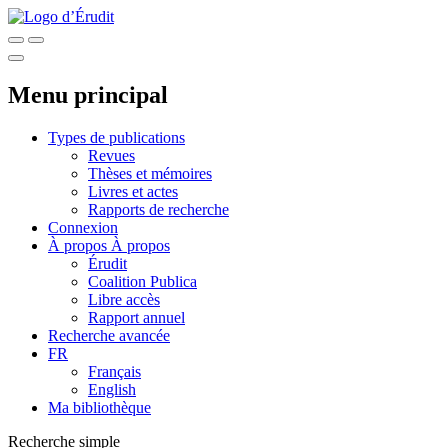
Menu principal
Types de publications
Revues
Thèses et mémoires
Livres et actes
Rapports de recherche
Connexion
À propos
À propos
Érudit
Coalition Publica
Libre accès
Rapport annuel
Recherche avancée
FR
Français
English
Ma bibliothèque
Recherche simple