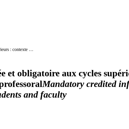
rieurs : contexte …
et obligatoire aux cycles supérie
 professoral
Mandatory credited inf
udents and faculty