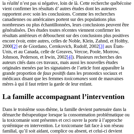
la
réalité
n’est pas si négative, loin de là. Cette recherche québécoise
vient confirmer les résultats d’ autres études dont les auteures
rapportent avec soin les conclusions. Comme les recherches
canadiennes ou américaines portent sur des populations plus
nombreuses ou plus échantillonnées, leurs conclusions peuvent être
généralisées. Des études toutes récentes viennent confirmer les
résultats antérieurs et débouchent sur des conclusions plus positives
encore (voir, entre autres, celles de Noble, Klein, Zahnd, et Holtby,
2000
[2]
et de Giordano, Cernkovich, Rudolf, 2002
[3]
aux États-
Unis, et au Canada, celle de Greaves, Vercoe, Poole, Morrow,
Johnson, Pederson, et Irwin, 2002
[4]
). Plusieurs recherches des
auteurs cités dans ces travaux, mais aussi les nouvelles études
originales menées par les signataires de l’article font apparaître la
grande proportion de
faux positifs
dans les pronostics sociaux et
médicaux disant que les femmes
toxicomanes
sont de mauvaises
mères à qui il faut retirer la garde de leur enfant.
La famille accompagnant l’intervention
Dans le troisième sous-thème, la famille devient partenaire dans la
démarche thérapeutique lorsque la consommation problématique ou
la toxicomanie sont présentes et ceci ouvre la porte à l’approche
systémique en intervention. Le toxicomane fait face à son réseau
familial, qu’il soit aidant, complice ou absent, et celui-ci devient