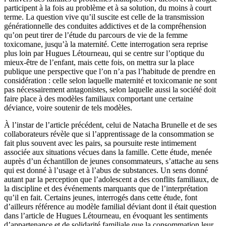
participent à la fois au problème et à sa solution, du moins à court
terme. La question vive qu’il suscite est celle de la transmission
générationnelle des conduites addictives et de la compréhension
qu’on peut tirer de l’étude du parcours de vie de la femme
toxicomane, jusqu’à la maternité. Cette interrogation sera reprise
plus loin par Hugues Létourneau, qui se centre sur l’optique du
mieux-être de l’enfant, mais cette fois, on mettra sur la place
publique une perspective que l’on n’a pas l’habitude de prendre en
considération : celle selon laquelle maternité et toxicomanie ne sont
pas nécessairement antagonistes, selon laquelle aussi la société doit
faire place à des modèles familiaux comportant une certaine
déviance, voire soutenir de tels modèles.
À l’instar de l’article précédent, celui de Natacha Brunelle et de ses
collaborateurs révèle que si l’apprentissage de la consommation se
fait plus souvent avec les pairs, sa poursuite reste intimement
associée aux situations vécues dans la famille. Cette étude, menée
auprès d’un échantillon de jeunes consommateurs, s’attache au sens
qui est donné à l’usage et à l’abus de substances. Un sens donné
autant par la perception que l’adolescent a des conflits familiaux, de
la discipline et des événements marquants que de l’interprétation
qu’il en fait. Certains jeunes, interrogés dans cette étude, font
d’ailleurs référence au modèle familial déviant dont il était question
dans l’article de Hugues Létourneau, en évoquant les sentiments
d’appartenance et de solidarité familiale que la consommation leur