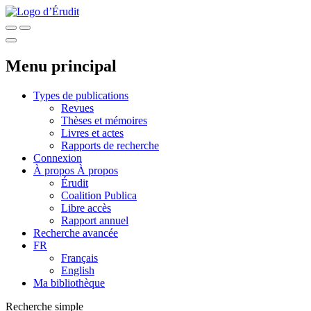
Menu principal
Types de publications
Revues
Thèses et mémoires
Livres et actes
Rapports de recherche
Connexion
À propos
À propos
Érudit
Coalition Publica
Libre accès
Rapport annuel
Recherche avancée
FR
Français
English
Ma bibliothèque
Recherche simple