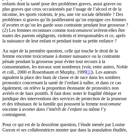
enfants dont la santé pose des problèmes graves, aussi graves ou
plus graves que ceux occasionnés par l’usage de l’alcool et de la
nicotine, les sports violents, le jeu, une vie sociale débridée ? Des
problèmes si graves qu’ils justifieraient qu’on enjoigne ces femmes
d’avorter et qu’on les garde sous contrainte pendant leur grossesse ?
(2) Les femmes reconnues comme
toxicomanes
s’avèrent-elles être
toutes des parents négligents, violents et irresponsables et ce, après
la naissance de leur enfant et pendant toute sa petite enfance ?
Au sujet de la première question, celle qui touche le droit de la
femme enceinte toxicomane à donner naissance ou la contrainte
pénale pendant la grossesse pour éviter tout recours à la
consommation, les travaux sont nombreux (voir, entre autres, Noble
et coll., 2000 et Rosenbaum et Murphy, 1999
[1]
). Les auteurs
signalent la place des biais de classe et de race dans les sombres
pronostics concernant la santé de l’enfant à naître, et dans ce cas
également, on relève la proportion étonnante de pronostics non
avérés et de faux positifs. Il faut donc noter le fragilité éthique et
juridique des interventions des services de protection de la jeunesse
et des tribunaux de la famille qui poussent la femme
toxicomane
enceinte à avorter
dans l’intérêt de l’enfant
ou même l’y
contraignent.
Pour ce qui est de la deuxième question, l’étude menée par Louise
Guyon et ses collaboratrices montre que dans la population étudiée,