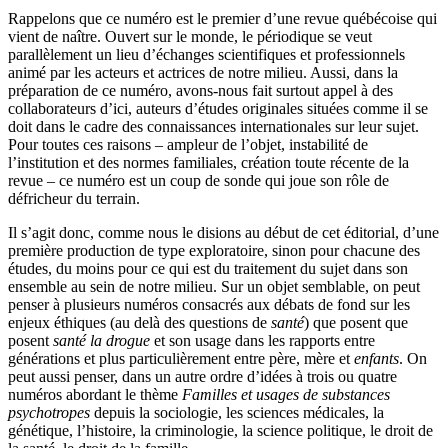
Rappelons que ce numéro est le premier d’une revue québécoise qui
vient de naître. Ouvert sur le monde, le périodique se veut
parallèlement un lieu d’échanges scientifiques et professionnels
animé par les acteurs et actrices de notre milieu. Aussi, dans la
préparation de ce numéro, avons-nous fait surtout appel à des
collaborateurs d’ici, auteurs d’études originales situées comme il se
doit dans le cadre des connaissances internationales sur leur sujet.
Pour toutes ces raisons – ampleur de l’objet, instabilité de
l’institution et des normes familiales, création toute récente de la
revue – ce numéro est un coup de sonde qui joue son rôle de
défricheur du terrain.
Il s’agit donc, comme nous le disions au début de cet éditorial, d’une
première production de type exploratoire, sinon pour chacune des
études, du moins pour ce qui est du traitement du sujet dans son
ensemble au sein de notre milieu. Sur un objet semblable, on peut
penser à plusieurs numéros consacrés aux débats de fond sur les
enjeux éthiques (au delà des questions de
santé
) que posent que
posent
santé la drogue
et son usage dans les rapports entre
générations et plus particulièrement entre père, mère et
enfants
. On
peut aussi penser, dans un autre ordre d’idées à trois ou quatre
numéros abordant le thème
Familles et usages de substances
psychotropes
depuis la sociologie, les sciences médicales, la
génétique, l’histoire, la criminologie, la science politique, le droit de