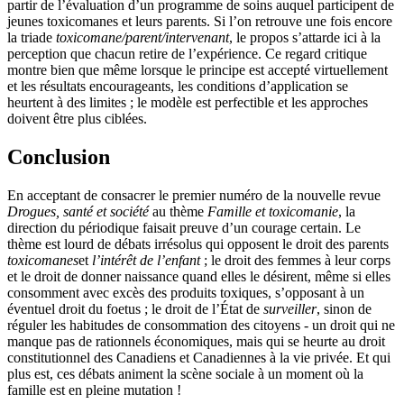
partir de l’évaluation d’un programme de soins auquel participent de
jeunes toxicomanes et leurs parents. Si l’on retrouve une fois encore
la triade
toxicomane/parent/intervenant
, le propos s’attarde ici à la
perception que chacun retire de l’expérience. Ce regard critique
montre bien que même lorsque le principe est accepté virtuellement
et les résultats encourageants, les conditions d’application se
heurtent à des limites ; le modèle est perfectible et les approches
doivent être plus ciblées.
Conclusion
En acceptant de consacrer le premier numéro de la nouvelle revue
Drogues, santé et société
au thème
Famille et toxicomanie
, la
direction du périodique faisait preuve d’un courage certain. Le
thème est lourd de débats irrésolus qui opposent le droit des parents
toxicomanes
et
l’intérêt de l’enfant
; le droit des femmes à leur corps
et le droit de donner naissance quand elles le désirent, même si elles
consomment avec excès des produits toxiques, s’opposant à un
éventuel droit du foetus ; le droit de l’État de
surveiller
, sinon de
réguler les habitudes de consommation des citoyens - un droit qui ne
manque pas de rationnels économiques, mais qui se heurte au droit
constitutionnel des Canadiens et Canadiennes à la vie privée. Et qui
plus est, ces débats animent la scène sociale à un moment où la
famille est en pleine mutation !