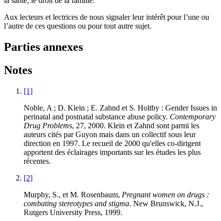
la santé, le droit de la famille.
Aux lecteurs et lectrices de nous signaler leur intérêt pour l’une ou
l’autre de ces questions ou pour tout autre sujet.
Parties annexes
Notes
[1]
Noble, A ; D. Klein ; E. Zahnd et S. Holtby : Gender Issues in
perinatal and postnatal substance abuse policy.
Contemporary
Drug Problems
, 27, 2000. Klein et Zahnd sont parmi les
auteurs cités par Guyon mais dans un collectif sous leur
direction en 1997. Le recueil de 2000 qu'elles co-dirigent
apportent des éclairages importants sur les études les plus
récentes.
[2]
Murphy, S., et M. Rosenbaum,
Pregnant women on drugs :
combating stereotypes and stigma
. New Brunswick, N.J.,
Rutgers University Press, 1999.