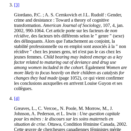
[3]
Giordano, P.C. ; A. S. Cernkovich et J.L. Rudolf : Gender,
crime and desistance : Toward a theory of cognitive
transformation.
American Journal of Sociology
, 107, 4, jan.
2002, 990-1064. Cet article porte sur les facteurs de
non
récidive
, des facteurs très différents selon le " genre " (sexe)
des délinquants. Alors que l'attachement au conjoint, la
stabilité professionnelle ou en emploi sont associés à la " non
récidive " chez les jeunes gens, tel n'est pas le cas chez les
jeunes femmes.
Child bearing may indeed emerge as a key
factor related to maturing out of deviance and drug use
among women included in the cohort
. Également
Women are
more likely to focus heavily on their children as catalysts for
changes they had made
(page 1052), ce qui vient confirmer
les conclusions auxquelles en arrivent Louise Guyon et ses
collègues.
[4]
Greaves, L., C. Vercoe,, N. Poole, M. Morrow, M., J.
Johnson, A. Pederson, et L. Irwin :
Une question capitale
pour les mères : le discours sur les soins maternels en
situation de crise
. Ottawa, Condition féminine Canada, 2002.
Cette œuvre de chercheures canadiennes féministes mérite