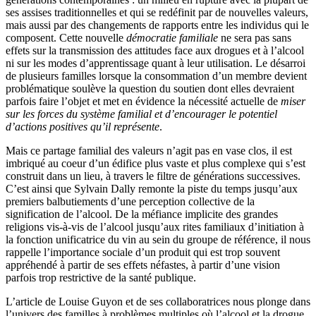
ses assises traditionnelles et qui se redéfinit par de nouvelles valeurs,
mais aussi par des changements de rapports entre les individus qui le
composent. Cette nouvelle
démocratie familiale
ne sera pas sans
effets sur la transmission des attitudes face aux drogues et à l’alcool
ni sur les modes d’apprentissage quant à leur utilisation. Le désarroi
de plusieurs familles lorsque la consommation d’un membre devient
problématique soulève la question du soutien dont elles devraient
parfois faire l’objet et met en évidence la nécessité actuelle de
miser
sur les forces du système familial et d’encourager le potentiel
d’actions positives qu’il représente
.
Mais ce partage familial des valeurs n’agit pas en vase clos, il est
imbriqué au coeur d’un édifice plus vaste et plus complexe qui s’est
construit dans un lieu, à travers le filtre de générations successives.
C’est ainsi que Sylvain Dally remonte la piste du temps jusqu’aux
premiers balbutiements d’une perception collective de la
signification de l’alcool. De la méfiance implicite des grandes
religions vis-à-vis de l’alcool jusqu’aux rites familiaux d’initiation à
la fonction unificatrice du vin au sein du groupe de référence, il nous
rappelle l’importance sociale d’un produit qui est trop souvent
appréhendé à partir de ses effets néfastes, à partir d’une vision
parfois trop restrictive de la santé publique.
L’article de Louise Guyon et de ses collaboratrices nous plonge dans
l’univers des familles à problèmes multiples où l’alcool et la drogue