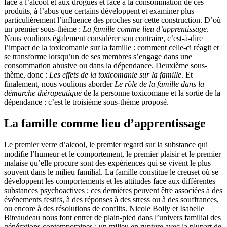
face à l’alcool et aux drogues et face à la consommation de ces
produits, à l’abus que certains développent et examiner plus
particulièrement l’influence des proches sur cette construction. D’où
un premier sous-thème :
La famille comme lieu d’apprentissage
.
Nous voulions également considérer son contraire, c’est-à-dire
l’impact de la toxicomanie sur la famille : comment celle-ci réagit et
se transforme lorsqu’un de ses membres s’engage dans une
consommation abusive ou dans la dépendance. Deuxième sous-
thème, donc :
Les effets de la toxicomanie sur la famille
. Et
finalement, nous voulions aborder
Le rôle de la famille dans la
démarche thérapeutique
de la personne toxicomane et la sortie de la
dépendance : c’est le troisième sous-thème proposé.
La famille comme lieu d’apprentissage
Le premier verre d’alcool, le premier regard sur la substance qui
modifie l’humeur et le comportement, le premier plaisir et le premier
malaise qu’elle procure sont des expériences qui se vivent le plus
souvent dans le milieu familial. La famille constitue le creuset où se
développent les comportements et les attitudes face aux différentes
substances psychoactives ; ces dernières peuvent être associées à des
événements festifs, à des réponses à des stress ou à des souffrances,
ou encore à des résolutions de conflits. Nicole Boily et Isabelle
Biteaudeau nous font entrer de plain-pied dans l’univers familial des
générations contemporaines : un milieu en rupture avec la plupart de