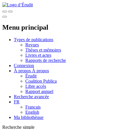
Menu principal
Types de publications
Revues
Thèses et mémoires
Livres et actes
Rapports de recherche
Connexion
À propos
À propos
Érudit
Coalition Publica
Libre accès
Rapport annuel
Recherche avancée
FR
Français
English
Ma bibliothèque
Recherche simple