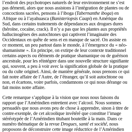
l’endroit des psychotropes naturels de leur environnement ne s’est
pas démenti, alors que nous assistons à l’intégration de plantes ou de
concoctions sacrées, pensons à l’iboga (
Tabernanthe iboga
) en
Afrique ou à l’ayahuasca (
Banisteriopsis Caapi
) en Amérique du
Sud, dans certains traitements de dépendances aux drogues dures
(héroïne, cocaïne, crack). Il n’y a pas que les plantes aux propriétés
hallucinogènes des autochtones qui captivent l’imaginaire des
Occidentaux en quête de sens et en manque de sacré. On assiste en
ce moment, un peu partout dans le monde, à l’émergence du « néo-
shamanisme ». En principe, on extirpe de leur contexte traditionnel
certains aspects ou éléments de pratique shamanique ou de guérison
ancestrale, pour les réintégrer dans une nouvelle structure signifiante
qui, souvent, a peu à voir avec la signification globale de la pratique
ou du culte originel. Ainsi, de manière générale, nous prenons ce qui
fait notre affaire de l’Autre, de l’étranger, qu’il soit autochtone ou
non, et écartons, voire parfois, condamnons ce qui nous dérange ou
fait moins notre affaire.
Cette remarque s’applique à la vision que nous nous faisons du
rapport que l’Amérindien entretient avec l’alcool. Nous sommes
persuadés que nous avons peu de chose à apprendre, sinon à titre de
contre-exemple, de cet alcoolique invétéré que constitue l’image
stéréotypée de l’Amérindien titubant bouteille à la main. Dans ce
numéro thématique de la revue
Drogues, santé et société
, nous
proposons de déconstruire cette image réductrice de l’Amérindien