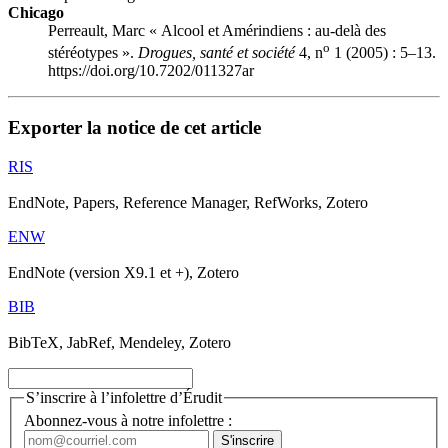
Chicago
Perreault, Marc « Alcool et Amérindiens : au-delà des
o
stéréotypes ».
Drogues, santé et société
4, n
1 (2005) : 5–13.
https://doi.org/10.7202/011327ar
Exporter la notice de cet article
RIS
EndNote, Papers, Reference Manager, RefWorks, Zotero
ENW
EndNote (version X9.1 et +), Zotero
BIB
BibTeX, JabRef, Mendeley, Zotero
S’inscrire à l’infolettre d’Érudit
Abonnez-vous à notre infolettre :