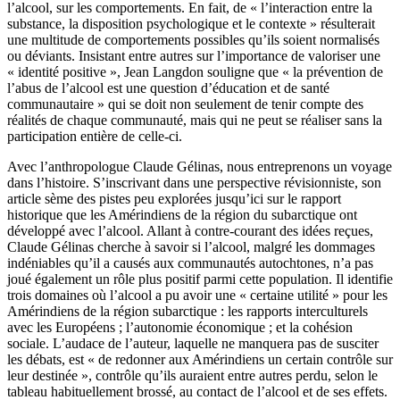
l’alcool, sur les comportements. En fait, de « l’interaction entre la
substance, la disposition psychologique et le contexte » résulterait
une multitude de comportements possibles qu’ils soient normalisés
ou déviants. Insistant entre autres sur l’importance de valoriser une
« identité positive », Jean Langdon souligne que « la prévention de
l’abus de l’alcool est une question d’éducation et de santé
communautaire » qui se doit non seulement de tenir compte des
réalités de chaque communauté, mais qui ne peut se réaliser sans la
participation entière de celle-ci.
Avec l’anthropologue Claude Gélinas, nous entreprenons un voyage
dans l’histoire. S’inscrivant dans une perspective révisionniste, son
article sème des pistes peu explorées jusqu’ici sur le rapport
historique que les Amérindiens de la région du subarctique ont
développé avec l’alcool. Allant à contre-courant des idées reçues,
Claude Gélinas cherche à savoir si l’alcool, malgré les dommages
indéniables qu’il a causés aux communautés autochtones, n’a pas
joué également un rôle plus positif parmi cette population. Il identifie
trois domaines où l’alcool a pu avoir une « certaine utilité » pour les
Amérindiens de la région subarctique : les rapports interculturels
avec les Européens ; l’autonomie économique ; et la cohésion
sociale. L’audace de l’auteur, laquelle ne manquera pas de susciter
les débats, est « de redonner aux Amérindiens un certain contrôle sur
leur destinée », contrôle qu’ils auraient entre autres perdu, selon le
tableau habituellement brossé, au contact de l’alcool et de ses effets.