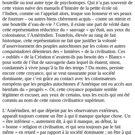
bouteille ou tout autre type de psychotropes. Qui n’a pas souvenir de
cette vision naïve des manuels d’histoire de la petite école où
l’Indien, comme on l’appelait alors, troque son honneur et ses peaux
de fourrure – ou autres biens chèrement acquis – contre un miroir et
une bouteille d’eau-de-vie ? Certes, il existe une part de vérité dans
cette représentation réductrice du « sauvage » qu’était, aux yeux du
colonisateur, l’Amérindien. Toutefois, élevée au rang de fait
historique, cette représentation ne fait que justifier la volonté
d’asservissement des peuples autochtones par les colons et autres
conquistadores
détenteurs des « lumières » de la civilisation. Ces
« oubliés » de la Création n’avaient-ils pas besoin des « Blancs »
pour sortir de l’état de sauvagerie dans lequel ils étaient, sinon,
condamnés à vivre jusqu’à la fin des temps ? Du moins, persiste
encore cette croyance, qui se veut rassurante pour la société
dominante, que c’est grâce au contact avec les colonisateurs
européens que les peuples autochtones d’Amérique ont eu accès aux
bienfaits du « progrès ». Or, cette croyance populaire semble
légitimer et excuser, aux yeux de certains, tous les excès qui ont été
commis au nom de cette raison civilisatrice supérieure.
L’Amérindien, tel que dépeint par les observateurs extérieurs,
apparaît toujours comme un être à qui il manque quelque chose. Un
« être inférieur », autrement dit, à qui il manque, au début, la
« bonne » religion et civilisation, et qui sera toujours par le fait
même « en retard » par rapport à la société dominante ; un être à qui