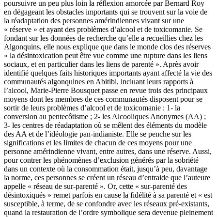
poursuivre un peu plus loin la réflexion amorcée par Bernard Roy
en dégageant les obstacles importants qui se trouvent sur la voie de
la réadaptation des personnes amérindiennes vivant sur une
« réserve » et ayant des problèmes d’alcool et de toxicomanie. Se
fondant sur les données de recherche qu’elle a recueillies chez les
Algonquins, elle nous explique que dans le monde clos des réserves
« la désintoxication peut être vue comme une rupture dans les liens
sociaux, et en particulier dans les liens de parenté ». Après avoir
identifié quelques faits historiques importants ayant affecté la vie des
communautés algonquines en Abitibi, incluant leurs rapports à
l’alcool, Marie-Pierre Bousquet passe en revue trois des principaux
moyens dont les membres de ces communautés disposent pour se
sortir de leurs problèmes d’alcool et de toxicomanie : 1- la
conversion au pentecôtisme ; 2- les Alcooliques Anonymes (AA) ;
3- les centres de réadaptation où se mêlent des éléments du modèle
des AA et de l’idéologie pan-indianiste. Elle se penche sur les
significations et les limites de chacun de ces moyens pour une
personne amérindienne vivant, entre autres, dans une réserve. Aussi,
pour contrer les phénomènes d’exclusion générés par la sobriété
dans un contexte où la consommation était, jusqu’à peu, davantage
la norme, ces personnes se créent un réseau d’entraide que l’auteure
appelle « réseau de sur-parenté ». Or, cette « sur-parenté des
désintoxiqués » remet parfois en cause la fidélité à sa parenté et « est
susceptible, à terme, de se confondre avec les réseaux pré-existants,
quand la restauration de l’ordre symbolique sera devenue pleinement