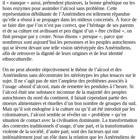
il « manque » aussi, prétendent plusieurs, la bonne génétique ou les
bons enzymes pour assimiler l’alcool sans problème. Cette
représentation débilitante de l’Amérindien est tellement répandue
qu’elle a réussi à se propager dans les milieux concernés. À force de
se faire dire que l’on n’est pas correct, que l’héritage de ses parents
et de sa culture est avilissant et peu digne d’un « être civilisé », on
finit presque par y croire. Nous disons « presque », parce que
nombreux sont aujourd’hui les personnes et les peuples autochtones
qui se lèvent devant une telle vision stéréotypée des Amérindiens,
afin de retrouver la dignité de leurs origines et de leur identité
ethnoculturelle.
On ne peut aborder objectivement le thème de l’alcool et des
Amérindiens sans déconstruire les stéréotypes les plus tenaces sur le
sujet. Il ne s’agit pas de nier l’ampleur des problèmes associés à
l’usage -abusif d’alcool, mais de remettre les pendules à l’heure. Si
l’alcool était une substance inconnue de la majorité des peuples
autochtones du nord du continent, il faisait cependant partie des
moeurs alimentaires et rituelles d’un bon nombre de groupes du sud.
Mais qu’il soit endogène à la culture ou qu’il ait été introduit par les
colonisateurs, l’alcool semble se révéler un « problème » qu’en
situation de contact avec la civilisation dominante. La transformation
des contextes traditionnels d’usage, d’une part, et la transformation
violente de la société, d’autre part, sont des facteurs qui ont
indéniablement joué un rôle dans la relation que les Amérindiens de