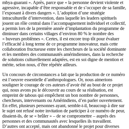
mbya-guarani ». Après, parce que « la personne devient violente et
agressive, incapable d’être responsable et de s’occuper de sa famille,
l’exposant à divers dangers ». L’adoption d’une stratégie
intraculturelle d’intervention, dans laquelle les leaders spirituels
jouent un rôle central dans l’accompagnement individuel et collectif,
a permis lors de la première année d’implantation du programme de
diminuer dans certains villages d’environ 80 % le nombre des
« buveurs problèmes ». Certes, il est encore trop tôt pour évaluer
l’efficacité à long terme de ce programme innovateur, mais cette
collaboration fructueuse entre les chercheurs de la société dominante
et les membres des communautés amérindiennes, dans la recherche
de solutions culturellement adaptées, est en soi digne de mention et
mérite, selon nous, d’être répétée ailleurs.
Un concours de circonstances a fait que la production de ce numéro
est l’oeuvre essentielle d’anthropologues. Or, nous aimerions
souligner le courage de ces auteurs d’avoir été au bout de ce projet
qui, nous avons pu le découvrir au cours de sa réalisation, est
empreint de tabous qui empêchent un bon nombre de personnes,
chercheurs, intervenants ou Amérindiens, d’en parler ouvertement.
En effet, plusieurs personnes ayant, semble-t-il, beaucoup à dire sur
le sujet ont refusé notre invitation de participer à ce numéro de peur,
disaient-ils, de se « brûler » – de se compromettre – auprès des
personnes et des communautés avec lesquelles ils travaillent.
D’autres ont accepté, mais ont abandonné le projet pour diverses