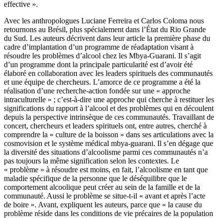
effective ».
Avec les anthropologues Luciane Ferreira et Carlos Coloma nous
retournons au Brésil, plus spécialement dans l’État du Rio Grande
du Sud. Les auteurs décrivent dans leur article la première phase du
cadre d’implantation d’un programme de réadaptation visant à
résoudre les problèmes d’alcool chez les Mbya-Guarani. Il s’agit
d’un programme dont la principale particularité est d’avoir été
élaboré en collaboration avec les leaders spirituels des communautés
et une équipe de chercheurs. L’amorce de ce programme a été la
réalisation d’une recherche-action fondée sur une « approche
intraculturelle » ; c’est-à-dire une approche qui cherche à restituer les
significations du rapport à l’alcool et des problèmes qui en découlent
depuis la perspective intrinsèque de ces communautés. Travaillant de
concert, chercheurs et leaders spirituels ont, entre autres, cherché à
comprendre la « culture de la boisson » dans ses articulations avec la
cosmovision et le système médical mbya-guarani. Il s’en dégage que
la diversité des situations d’alcoolisme parmi ces communautés n’a
pas toujours la même signification selon les contextes. Le
« problème » à résoudre est moins, en fait, l’alcoolisme en tant que
maladie spécifique de la personne que le déséquilibre que le
comportement alcoolique peut créer au sein de la famille et de la
communauté. Aussi le problème se situe-t-il « avant et après l’acte
de boire ». Avant, expliquent les auteurs, parce que « la cause du
problème réside dans les conditions de vie précaires de la population