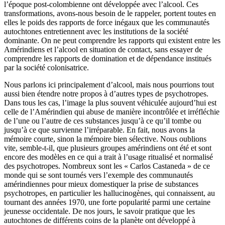
l’époque post-colombienne ont développée avec l’alcool. Ces
transformations, avons-nous besoin de le rappeler, portent toutes en
elles le poids des rapports de force inégaux que les communautés
autochtones entretiennent avec les institutions de la société
dominante. On ne peut comprendre les rapports qui existent entre les
Amérindiens et l’alcool en situation de contact, sans essayer de
comprendre les rapports de domination et de dépendance institués
par la société colonisatrice.
Nous parlons ici principalement d’alcool, mais nous pourrions tout
aussi bien étendre notre propos à d’autres types de psychotropes.
Dans tous les cas, l’image la plus souvent véhiculée aujourd’hui est
celle de l’Amérindien qui abuse de manière incontrôlée et irréfléchie
de l’une ou l’autre de ces substances jusqu’à ce qu’il tombe ou
jusqu’à ce que survienne l’irréparable. En fait, nous avons la
mémoire courte, sinon la mémoire bien sélective. Nous oublions
vite, semble-t-il, que plusieurs groupes amérindiens ont été et sont
encore des modèles en ce qui a trait à l’usage ritualisé et normalisé
des psychotropes. Nombreux sont les « Carlos Castaneda » de ce
monde qui se sont tournés vers l’exemple des communautés
amérindiennes pour mieux domestiquer la prise de substances
psychotropes, en particulier les hallucinogènes, qui connaissent, au
tournant des années 1970, une forte popularité parmi une certaine
jeunesse occidentale. De nos jours, le savoir pratique que les
autochtones de différents coins de la planète ont développé à