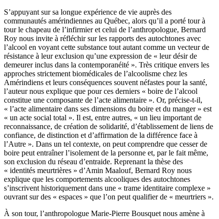
S’appuyant sur sa longue expérience de vie auprès des
communautés amérindiennes au Québec, alors qu’il a porté tour à
tour le chapeau de l’infirmier et celui de l’anthropologue, Bernard
Roy nous invite à réfléchir sur les rapports des autochtones avec
l’alcool en voyant cette substance tout autant comme un vecteur de
résistance à leur exclusion qu’une expression de « leur désir de
demeurer inclus dans la contemporanéité ». Très critique envers les
approches strictement biomédicales de l’alcoolisme chez les
Amérindiens et leurs conséquences souvent néfastes pour la santé,
l’auteur nous explique que pour ces derniers « boire de l’alcool
constitue une composante de l’acte alimentaire ». Or, précise-t-il,
« l’acte alimentaire dans ses dimensions du boire et du manger » est
« un acte social total ». Il est, entre autres, « un lieu important de
reconnaissance, de création de solidarité, d’établissement de liens de
confiance, de distinction et d’affirmation de la différence face à
l’Autre ». Dans un tel contexte, on peut comprendre que cesser de
boire peut entraîner l’isolement de la personne et, par le fait même,
son exclusion du réseau d’entraide. Reprenant la thèse des
« identités meurtrières » d’Amin Maalouf, Bernard Roy nous
explique que les comportements alcooliques des autochtones
s’inscrivent historiquement dans une « trame identitaire complexe »
ouvrant sur des « espaces » que l’on peut qualifier de « meurtriers ».
À son tour, l’anthropologue Marie-Pierre Bousquet nous amène à