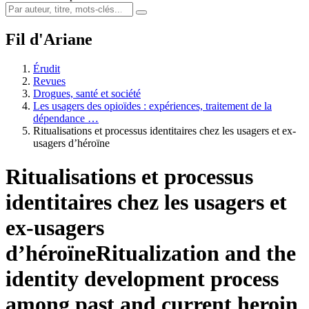
Fil d'Ariane
Érudit
Revues
Drogues, santé et société
Les usagers des opioïdes : expériences, traitement de la
dépendance …
Ritualisations et processus identitaires chez les usagers et ex-
usagers d’héroïne
Ritualisations et processus
identitaires chez les usagers et
ex-usagers
d’héroïne
Ritualization and the
identity development process
among past and current heroin