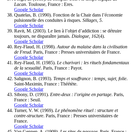
Lacan
. Toulouse, France : Eres.
Google Scholar
Quatelas, B. (1990). Fonction de la Chair dans l’économie
pulsionnelle des conduites à risques.
Sillages, 5
.
Google Scholar
Ravit, M. (2003). Le lien à l’objet d’addiction : se détruire
toujours, ne disparaître jamais.
Dialogue, 162
(4).
Google Scholar
Rey-Flaud, H. (1998).
Autour du malaise dans la civilisation
de Freud
. Paris, France : Presses universitaires de France.
Google Scholar
Rey-Flaud, H. (1985).
Le charivari : les rituels fondamentaux
de la sexualité
. Paris, France : Payot.
Google Scholar
Salignon, B. (1993).
Temps et souffrance : temps, sujet, folie
.
Saint-Maximin, France : Théétète.
Google Scholar
Sibony, D. (1991).
Entre-deux : l’origine en partage
. Paris,
France : Seuil.
Google Scholar
Turner, V. W. (1969).
Le phénomène rituel : structure et
contre-structure
. Paris, France : Presses universitaires de
France.
Google Scholar
Van Gennep, A. (1909).
Les rites de passage
. Paris, France :