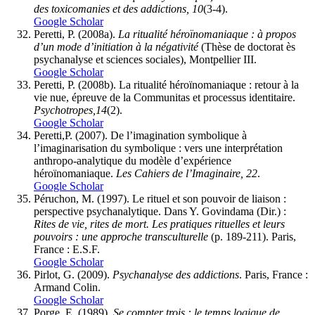
des toxicomanies et des addictions, 10
(3-4).
Google Scholar
Peretti, P. (2008a).
La ritualité héroïnomaniaque : à propos
d’un mode d’initiation à la négativité
(Thèse de doctorat ès
psychanalyse et sciences sociales), Montpellier III.
Google Scholar
Peretti, P. (2008b). La ritualité héroïnomaniaque : retour à la
vie nue, épreuve de la Communitas et processus identitaire.
Psychotropes,14
(2).
Google Scholar
Peretti,P. (2007). De l’imagination symbolique à
l’imaginarisation du symbolique : vers une interprétation
anthropo-analytique du modèle d’expérience
héroïnomaniaque.
Les Cahiers de l’Imaginaire, 22
.
Google Scholar
Péruchon, M. (1997). Le rituel et son pouvoir de liaison :
perspective psychanalytique. Dans Y. Govindama (Dir.) :
Rites de vie, rites de mort. Les pratiques rituelles et leurs
pouvoirs : une approche transculturelle
(p. 189-211). Paris,
France : E.S.F.
Google Scholar
Pirlot, G. (2009).
Psychanalyse des addictions
. Paris, France :
Armand Colin.
Google Scholar
Porge, E. (1989).
Se compter trois : le temps logique de