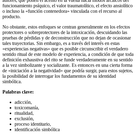
autores, que ponen el acento en la vuelta hacia modos arcaicos del
funcionamiento psíquico, el valor traumatolítico, el efecto ansiolítico
o incluso la «función contenedora» vinculada con el recurso al
producto.
No obstante, estos enfoques se centran generalmente en los efectos
protectores o sobreprotectores de la intoxicación, descuidando las
pruebas de pérdidas y de deconstrucción que no dejan de ocasionar
tales trayectorias. Sin embargo, es a través del interés en estas
«experiencias negativas» que es posible circunscribir el verdadero
sentido ritual de este modelo de experiencia, a condición de que toda
definición exhaustiva del rito se funde verdaderamente en su sentido
a la vez simbolizante y socializante. Es entonces en una cierta forma
de «iniciación a la negatividad» que podría surgir, para estos sujetos,
la posibilidad de interrogar los fundamentos de su identidad
simbólica.
Palabras clave:
adicción,
toxicomanía,
ritualidad,
exclusión,
proceso identitario,
identificación simbólica