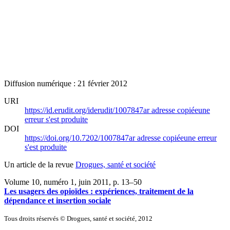
Diffusion numérique : 21 février 2012
URI
https://id.erudit.org/iderudit/1007847ar
adresse copiée
une
erreur s'est produite
DOI
https://doi.org/10.7202/1007847ar
adresse copiée
une erreur
s'est produite
Un article de la revue
Drogues, santé et société
Volume 10, numéro 1, juin 2011
, p. 13–50
Les usagers des opioïdes : expériences, traitement de la
dépendance et insertion sociale
Tous droits réservés © Drogues, santé et société, 2012