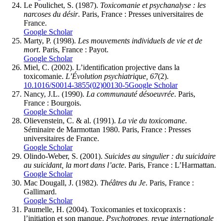
Le Poulichet, S. (1987).
Toxicomanie et psychanalyse : les
narcoses du désir
. Paris, France : Presses universitaires de
France.
Google Scholar
Marty, P. (1998).
Les mouvements individuels de vie et de
mort
. Paris, France : Payot.
Google Scholar
Miel, C. (2002). L’identification projective dans la
toxicomanie.
L’Évolution psychiatrique, 67
(2).
10.1016/S0014-3855(02)00130-5
Google Scholar
Nancy, J.L. (1990).
La communauté désoeuvrée
. Paris,
France : Bourgois.
Google Scholar
Olievenstein, C. & al. (1991).
La vie du toxicomane
.
Séminaire de Marmottan 1980. Paris, France : Presses
universitaires de France.
Google Scholar
Olindo-Weber, S. (2001).
Suicides au singulier : du suicidaire
au suicidant, la mort dans l’acte
. Paris, France : L’Harmattan.
Google Scholar
Mac Dougall, J. (1982).
Théâtres du Je
. Paris, France :
Gallimard.
Google Scholar
Paumelle, H. (2004). Toxicomanies et toxicopraxis :
l’initiation et son manque.
Psychotropes, revue internationale