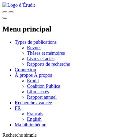
Menu principal
Types de publications
Revues
Thèses et mémoires
Livres et actes
Rapports de recherche
Connexion
À propos
À propos
Érudit
Coalition Publica
Libre accès
Rapport annuel
Recherche avancée
FR
Français
English
Ma bibliothèque
Recherche simple