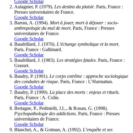
Google Scholar
Aulagnier, P. (1979).
Les destins du plaisir
. Paris, France :
Presses universitaires de France.
Google Scholar
Barrau, A. (1994).
Mort à jouer, mort à déjouer : socio-
anthropologie du mal de mort
. Paris, France : Presses
universitaires de France.
Google Scholar
Baudrillard, J. (1976).
L’échange symbolique et la mort
.
Paris, France : Gallimard.
Google Scholar
Baudrillard, J. (1983).
Les stratégies fatales
. Paris, France :
Grasset.
Google Scholar
Baudry, P. (1991).
Le corps extrême : approche sociologique
des conduites de risque
. Paris, France : L’Harmattan.
Google Scholar
Baudry, P. (1999).
La place des morts : enjeux et rituels
.
Paris, France : A. Colin.
Google Scholar
Bertagne, P., Pedinielli, J.L., & Rouan, G. (1998).
Psychopathologie des addictions
. Paris, France : Presses
universitaires de France.
Google Scholar
Blanchet, A., & Gotman, A. (1992).
L’enquête et ses