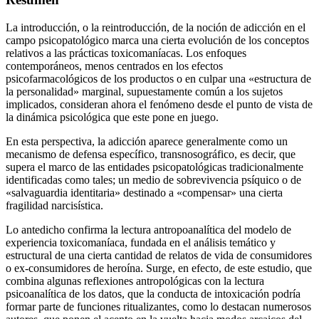
La introducción, o la reintroducción, de la noción de adicción en el
campo psicopatológico marca una cierta evolución de los conceptos
relativos a las prácticas toxicomaníacas. Los enfoques
contemporáneos, menos centrados en los efectos
psicofarmacológicos de los productos o en culpar una «estructura de
la personalidad» marginal, supuestamente común a los sujetos
implicados, consideran ahora el fenómeno desde el punto de vista de
la dinámica psicológica que este pone en juego.
En esta perspectiva, la adicción aparece generalmente como un
mecanismo de defensa específico, transnosográfico, es decir, que
supera el marco de las entidades psicopatológicas tradicionalmente
identificadas como tales; un medio de sobrevivencia psíquico o de
«salvaguardia identitaria» destinado a «compensar» una cierta
fragilidad narcisística.
Lo antedicho confirma la lectura antropoanalítica del modelo de
experiencia toxicomaníaca, fundada en el análisis temático y
estructural de una cierta cantidad de relatos de vida de consumidores
o ex-consumidores de heroína. Surge, en efecto, de este estudio, que
combina algunas reflexiones antropológicas con la lectura
psicoanalítica de los datos, que la conducta de intoxicación podría
formar parte de funciones ritualizantes, como lo destacan numerosos