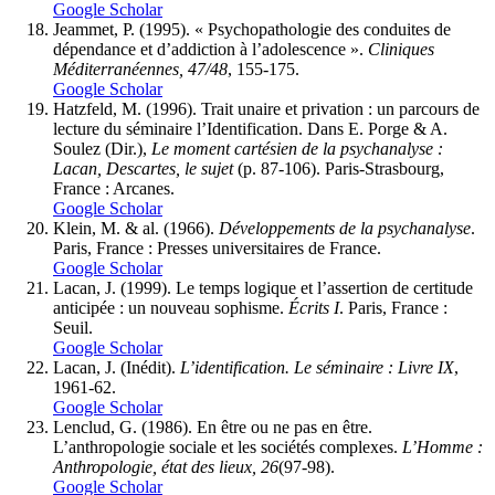
Google Scholar
Jeammet, P. (1995). « Psychopathologie des conduites de
dépendance et d’addiction à l’adolescence ».
Cliniques
Méditerranéennes, 47/48
, 155-175.
Google Scholar
Hatzfeld, M. (1996). Trait unaire et privation : un parcours de
lecture du séminaire l’Identification. Dans E. Porge & A.
Soulez (Dir.),
Le moment cartésien de la psychanalyse :
Lacan
, Descartes, le sujet
(p. 87-106). Paris-Strasbourg,
France : Arcanes.
Google Scholar
Klein, M. & al. (1966).
Développements de la psychanalyse
.
Paris, France : Presses universitaires de France.
Google Scholar
Lacan, J. (1999). Le temps logique et l’assertion de certitude
anticipée : un nouveau sophisme.
Écrits I
. Paris, France :
Seuil.
Google Scholar
Lacan, J. (Inédit).
L’identification. Le séminaire : Livre IX
,
1961-62.
Google Scholar
Lenclud, G. (1986). En être ou ne pas en être.
L’anthropologie sociale et les sociétés complexes.
L’Homme :
Anthropologie, état des lieux, 26
(97-98).
Google Scholar