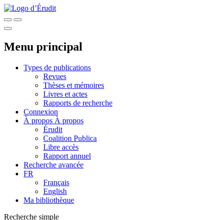
Menu principal
Types de publications
Revues
Thèses et mémoires
Livres et actes
Rapports de recherche
Connexion
À propos
À propos
Érudit
Coalition Publica
Libre accès
Rapport annuel
Recherche avancée
FR
Français
English
Ma bibliothèque
Recherche simple