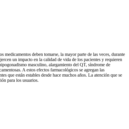
Estos medicamentos deben tomarse, la mayor parte de las veces, durante
jercen un impacto en la calidad de vida de los pacientes y requieren
ios: hipogonadismo masculino, alargamiento del QT, síndrome de
dicamentosas. A estos efectos farmacológicos se agregan las
ientes que están estables desde hace muchos años. La atención que se
ión para los usuarios.