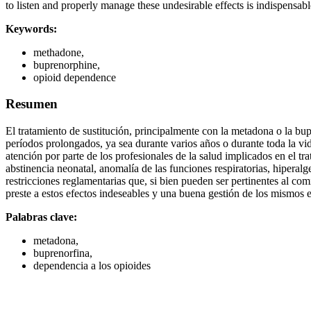
to listen and properly manage these undesirable effects is indispensabl
Keywords:
methadone,
buprenorphine,
opioid dependence
Resumen
El tratamiento de sustitución, principalmente con la metadona o la bup
períodos prolongados, ya sea durante varios años o durante toda la vi
atención por parte de los profesionales de la salud implicados en el t
abstinencia neonatal, anomalía de las funciones respiratorias, hiperal
restricciones reglamentarias que, si bien pueden ser pertinentes al c
preste a estos efectos indeseables y una buena gestión de los mismos es
Palabras clave:
metadona,
buprenorfina,
dependencia a los opioides