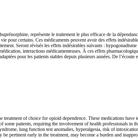
buprénorphine, représente le traitement le plus efficace de la dépendan
 vie pour certains. Ces médicaments peuvent avoir des effets indésirables
traitement. Seront révisés les effets indésirables suivants : hypogonadi
a médication, interactions médicamenteuses. À ces effets pharmacologiques
nadaptées pour les patients stables depuis plusieurs années. De l’écoute 
he treatment of choice for opioid dependence. These medications have to
of some patients, requiring the involvement of health professionals in th
rome, lung function test anomalies, hyperalgesia, risk of intoxication, 
ay be pertinent early in the treatment, may become a burden and inapprop