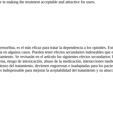
e in making the treatment acceptable and attractive for users.
renorfina, es el más eficaz para tratar la dependencia a los opioides. 
da en algunos casos. Pueden tener efectos secundarios indeseables que e
ratamiento. Se revisarán en el artículo los siguientes efectos secundar
gesia, riesgo de intoxicación, abuso de la medicación, interacciones me
omienzo del tratamiento, devienen engorrosas e inadaptadas para los pac
 indispensable para mejorar la aceptabilidad del tratamiento y su atracc