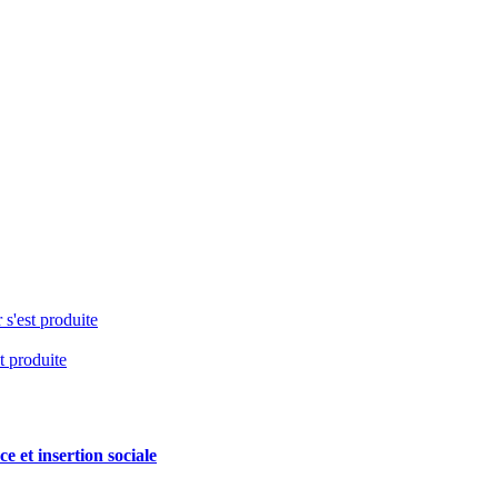
 s'est produite
t produite
e et insertion sociale