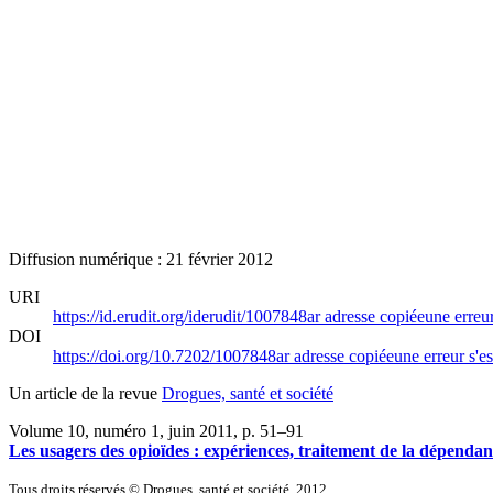
Diffusion numérique : 21 février 2012
URI
https://id.erudit.org/iderudit/1007848ar
adresse copiée
une erreur
DOI
https://doi.org/10.7202/1007848ar
adresse copiée
une erreur s'es
Un article de la revue
Drogues, santé et société
Volume 10, numéro 1, juin 2011
, p. 51–91
Les usagers des opioïdes : expériences, traitement de la dépendanc
Tous droits réservés © Drogues, santé et société, 2012