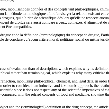
ntifiques.
que, mobilisant des données et des concepts tant philosophiques, chimiqu
n la méthode terminologique afin d’envisager la relation existant entre 
drogues, qui n’a rien de scientifique dès lors qu’elle ne respecte aucun d
 concept de drogue sera aussi comparé à ceux, connexes, d’aliment et de
ent être compatibles.
 drogue et de la définition (terminologique) du concept de drogue, l’artic
ible de conclure qu’aucun critère moral, politique, social ou même jurid
ess of evaluation than of description, which explains why its definition
aphical rather than terminological, which explains why many criticize the
 reflection, mobilizing philosophical, chemical, and legal data, in order
n order to consider, in an inductive and taxonomic approach, the relati
scientific since it does not respect any of the scientific imperatives of cl
also compared with the related concepts of food and medicine, showing t
ject and the (terminological) definition of the drug concept, the articl