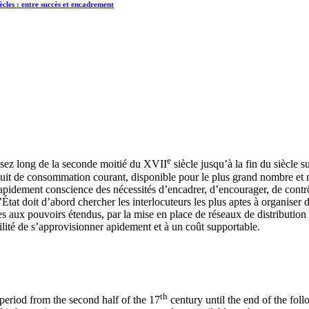
ècles : entre succès et encadrement
e
ssez long de la seconde moitié du XVII
siècle jusqu’à la fin du siècle
uit de consommation courant, disponible pour le plus grand nombre et no
 rapidement conscience des nécessités d’encadrer, d’encourager, de cont
tat doit d’abord chercher les interlocuteurs les plus aptes à organiser de
res aux pouvoirs étendus, par la mise en place de réseaux de distributio
bilité de s’approvisionner apidement et à un coût supportable.
th
period from the second half of the 17
century until the end of the fol