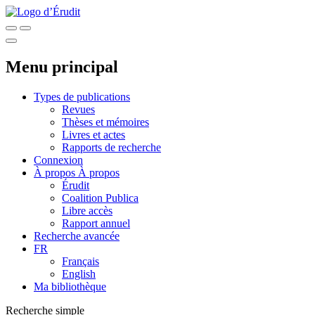
Menu principal
Types de publications
Revues
Thèses et mémoires
Livres et actes
Rapports de recherche
Connexion
À propos
À propos
Érudit
Coalition Publica
Libre accès
Rapport annuel
Recherche avancée
FR
Français
English
Ma bibliothèque
Recherche simple