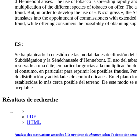
d’Hennebont arises. The use of tobacco is spreading rapidly and
multiplication of the different species of tobacco on offer. The
fraud. But, in order to develop the use of « Nicot grass », the Sta
translates into the appointment of commissioners with extended po
fraud, while offering consumers the possibility of obtaining supp
ES :
Se ha planteado la cuestión de las modalidades de difusión del t
Subdélégation y la Sénéchaussée d’Hennebont. El uso del tabac
reservado a una élite, en particular gracias a la multiplicación
el consumo, en particular para reprimir los posibles fraudes. Per
de distribución y actividades de control eficaces. En el plano l
establecidas lo más cerca posible del terreno. De este modo se e
aceptable.
Résultats de recherche
PDF
HTML
Analyse des motivations associées à la pratique du
chemsex
selon l’orientation sexu