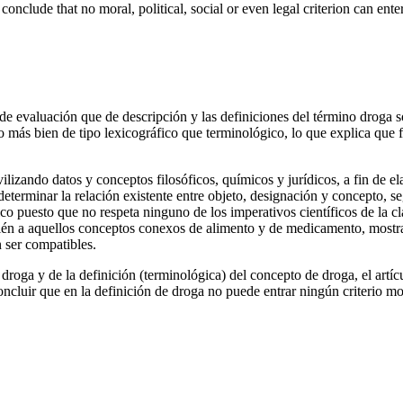
 conclude that no moral, political, social or even legal criterion can ente
e evaluación que de descripción y las definiciones del término droga s
to más bien de tipo lexicográfico que terminológico, lo que explica que
lizando datos y conceptos filosóficos, químicos y jurídicos, a fin de el
eterminar la relación existente entre objeto, designación y concepto, 
fico puesto que no respeta ninguno de los imperativos científicos de la c
ién a aquellos conceptos conexos de alimento y de medicamento, mostr
 ser compatibles.
 droga y de la definición (terminológica) del concepto de droga, el artí
ncluir que en la definición de droga no puede entrar ningún criterio moral