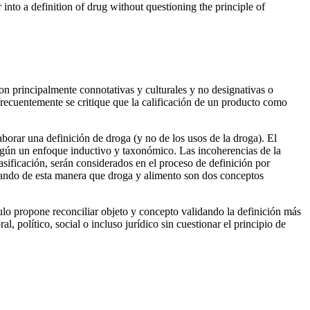
r into a definition of drug without questioning the principle of
on principalmente connotativas y culturales y no designativas o
 frecuentemente se critique que la calificación de un producto como
aborar una definición de droga (y no de los usos de la droga). El
según un enfoque inductivo y taxonómico. Las incoherencias de la
lasificación, serán considerados en el proceso de definición por
ando de esta manera que droga y alimento son dos conceptos
culo propone reconciliar objeto y concepto validando la definición más
, político, social o incluso jurídico sin cuestionar el principio de