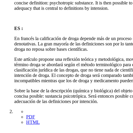
concise definition: psychotropic substance. It is then possible to
adequacy that is central to definitions by intension.
ES :
En francés la calificación de droga depende más de un proceso d
denotativas. La gran mayoría de las definiciones son por lo tan
droga no reposa sobre bases científicas.
Este artículo propone una reflexión teórica y metodológica, movi
término droga se abordará según el método terminológico para d
clasificación jurídica de las drogas, que no tiene nada de cientí
intención de droga. El concepto de droga será comparado tamb
incompatibles mientras que los de droga y medicamento pueden
Sobre la base de la descripción (química y biológica) del objeto
concisa posible: sustancia psicotrópica. Será entonces posible co
adecuación de las definiciones por intención.
PDF
HTML