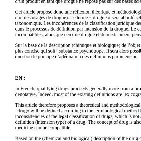
d’un produit en tant que drogue ne repose pas sur des bases scie
Cet article propose donc une réflexion théorique et méthodologi
non des usages de drogue). Le terme « drogue » sera abordé selo
taxonomique. Les incohérences de la classification juridique des 
dans le processus de définition par intension de la drogue. Le
incompatibles, alors que ceux de drogue et de médicament peuv
Sur la base de la description (chimique et biologique) de l’objet
plus concise qui soit : substance psychotrope. Il sera alors poss
question le principe d’adéquation des définitions par intension.
EN :
In French, qualifying drugs proceeds generally more from a proc
denotative. Indeed, most of the existing definitions are lexicogr
This article therefore proposes a theoretical and methodological
«drug» will be defined according to the terminological method i
inconsistencies of the legal classification of drugs, which is not 
definition (intension type) of a drug. The concept of drug is 
medicine can be compatible.
Based on the (chemical and biological) description of the drug ob