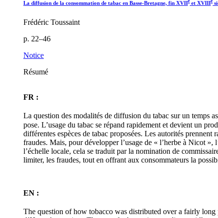
e
e
La diffusion de la consommation de tabac en Basse-Bretagne, fin XVII
et XVIII
si
Frédéric Toussaint
p. 22–46
Notice
Résumé
FR :
La question des modalités de diffusion du tabac sur un temps a
pose. L’usage du tabac se répand rapidement et devient un prod
différentes espèces de tabac proposées. Les autorités prennent
fraudes. Mais, pour développer l’usage de « l’herbe à Nicot », l’É
l’échelle locale, cela se traduit par la nomination de commissai
limiter, les fraudes, tout en offrant aux consommateurs la possi
EN :
The question of how tobacco was distributed over a fairly long 