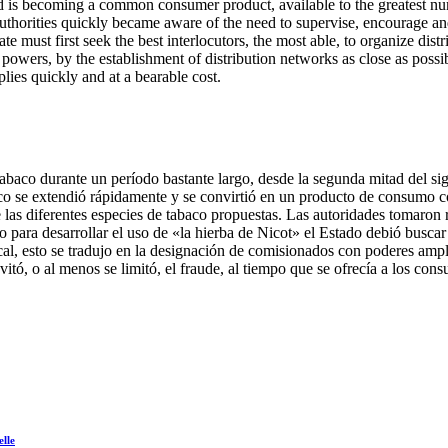
 is becoming a common consumer product, available to the greatest numbe
 authorities quickly became aware of the need to supervise, encourage and
te must first seek the best interlocutors, the most able, to organize distri
wers, by the establishment of distribution networks as close as possible 
lies quickly and at a bearable cost.
abaco durante un período bastante largo, desde la segunda mitad del siglo
o se extendió rápidamente y se convirtió en un producto de consumo co
 de las diferentes especies de tabaco propuestas. Las autoridades tomaron
o para desarrollar el uso de «la hierba de Nicot» el Estado debió buscar
ocal, esto se tradujo en la designación de comisionados con poderes amp
vitó, o al menos se limitó, el fraude, al tiempo que se ofrecía a los con
elle