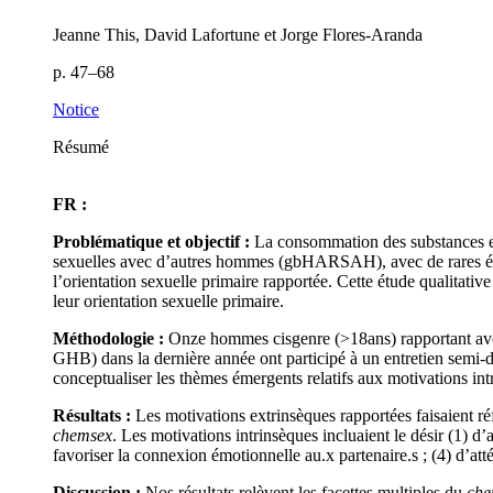
Jeanne This, David Lafortune et Jorge Flores-Aranda
p. 47–68
Notice
Résumé
FR :
Problématique et objectif :
La consommation des substances e
sexuelles avec d’autres hommes (gbHARSAH), avec de rares étud
l’orientation sexuelle primaire rapportée. Cette étude qualitative
leur orientation sexuelle primaire.
Méthodologie :
Onze hommes cisgenre (>18ans) rapportant av
GHB) dans la dernière année ont participé à un entretien semi-di
conceptualiser les thèmes émergents relatifs aux motivations int
Résultats :
Les motivations extrinsèques rapportées faisaient réf
chemsex
. Les motivations intrinsèques incluaient le désir (1) d’
favoriser la connexion émotionnelle au.x partenaire.s ; (4) d’
Discussion :
Nos résultats relèvent les facettes multiples du
che