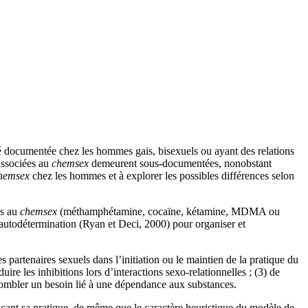
é documentée chez les hommes gais, bisexuels ou ayant des relations
associées au
chemsex
demeurent sous-documentées, nonobstant
hemsex
chez les hommes et à explorer les possibles différences selon
es au
chemsex
(méthamphétamine, cocaïne, kétamine, MDMA ou
l’autodétermination (Ryan et Deci, 2000) pour organiser et
s partenaires sexuels dans l’initiation ou le maintien de la pratique du
ire les inhibitions lors d’interactions sexo-relationnelles ; (3) de
combler un besoin lié à une dépendance aux substances.
ençant sa pratique, de même que le caractère heuristique du modèle de