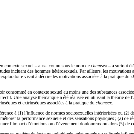
n contexte sexuel – aussi connu sous le nom de
chemsex
– a surtout ét
es incluant des hommes hétérosexuels. Par ailleurs, les motivations 
 exploratoire visait à décrire les motivations associées à la pratique du
c
oir consommé en contexte sexuel au moins une des substances associé
rectif. Une analyse thématique a été réalisée en utilisant la théorie de 
rinsèques et extrinsèques associées à la pratique du
chemsex
.
érence à (1) l’influence de normes sociosexuelles intériorisées ou (2) de
améliorer la performance sexuelle et des sensations physiques ; (2) de rédu
atténuer l’impact d’émotions ou d’événement douloureux ou alors (5) de 
msex
en matière de facteurs individuels, relationnels ou culturels influ