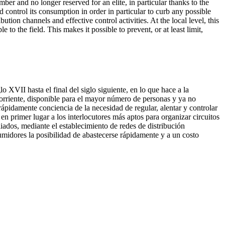
r and no longer reserved for an elite, in particular thanks to the
 control its consumption in order in particular to curb any possible
bution channels and effective control activities. At the local level, this
to the field. This makes it possible to prevent, or at least limit,
 XVII hasta el final del siglo siguiente, en lo que hace a la
rriente, disponible para el mayor número de personas y ya no
 rápidamente conciencia de la necesidad de regular, alentar y controlar
 en primer lugar a los interlocutores más aptos para organizar circuitos
liados, mediante el establecimiento de redes de distribución
sumidores la posibilidad de abastecerse rápidamente y a un costo