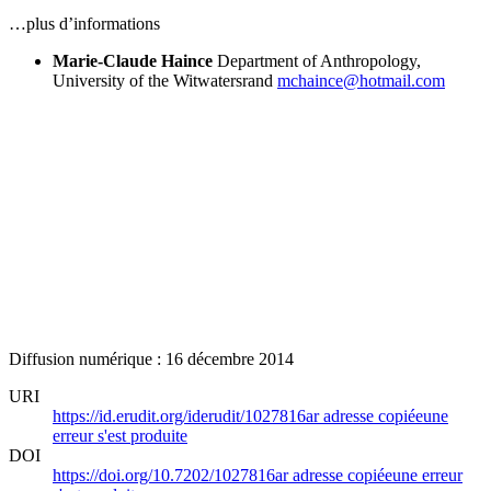
…plus d’informations
Marie-Claude Haince
Department of Anthropology,
University of the Witwatersrand
mchaince@hotmail.com
Diffusion numérique : 16 décembre 2014
URI
https://id.erudit.org/iderudit/1027816ar
adresse copiée
une
erreur s'est produite
DOI
https://doi.org/10.7202/1027816ar
adresse copiée
une erreur