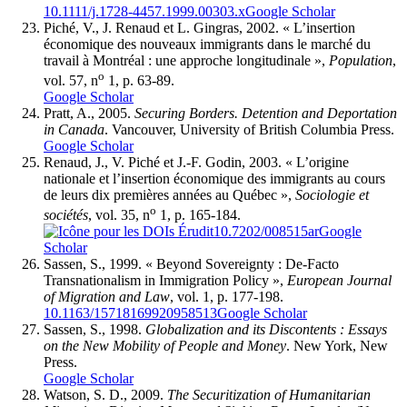
10.1111/j.1728-4457.1999.00303.x
Google Scholar
Piché, V., J. Renaud et L. Gingras, 2002. « L’insertion
économique des nouveaux immigrants dans le marché du
travail à Montréal : une approche longitudinale »,
Population
,
o
vol. 57, n
1, p. 63-89.
Google Scholar
Pratt, A., 2005.
Securing Borders. Detention and Deportation
in Canada
. Vancouver, University of British Columbia Press.
Google Scholar
Renaud, J., V. Piché et J.-F. Godin, 2003. « L’origine
nationale et l’insertion économique des immigrants au cours
de leurs dix premières années au Québec »,
Sociologie et
o
sociétés
, vol. 35, n
1, p. 165-184.
10.7202/008515ar
Google
Scholar
Sassen, S., 1999. « Beyond Sovereignty : De-Facto
Transnationalism in Immigration Policy »,
European Journal
of Migration and Law
, vol. 1, p. 177-198.
10.1163/15718169920958513
Google Scholar
Sassen, S., 1998.
Globalization and its Discontents : Essays
on the New Mobility of People and Money
. New York, New
Press.
Google Scholar
Watson, S. D., 2009.
The Securitization of Humanitarian