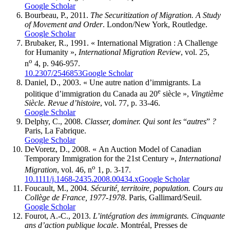
Google Scholar
Bourbeau, P., 2011.
The Securitization of Migration. A Study
of Movement and Order
. London/New York, Routledge.
Google Scholar
Brubaker, R., 1991. « International Migration : A Challenge
for Humanity »,
International Migration Review
, vol. 25,
o
n
4, p. 946-957.
10.2307/2546853
Google Scholar
Daniel, D., 2003. « Une autre nation d’immigrants. La
e
politique d’immigration du Canada au 20
siècle »,
Vingtième
Siècle. Revue d’histoire
, vol. 77, p. 33-46.
Google Scholar
Delphy, C., 2008.
Classer, dominer. Qui sont les
“
autres
”
?
Paris, La Fabrique.
Google Scholar
DeVoretz, D., 2008. « An Auction Model of Canadian
Temporary Immigration for the 21st Century »,
International
o
Migration
, vol. 46, n
1, p. 3-17.
10.1111/j.1468-2435.2008.00434.x
Google Scholar
Foucault, M., 2004.
Sécurité, territoire, population. Cours au
Collège de France, 1977-1978
. Paris, Gallimard/Seuil.
Google Scholar
Fourot, A.-C., 2013.
L’intégration des immigrants. Cinquante
ans d’action publique locale
. Montréal, Presses de