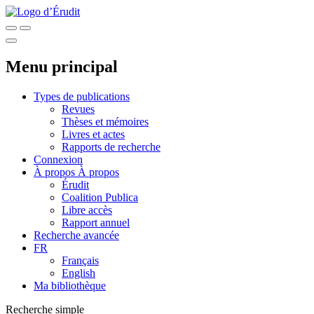
Menu principal
Types de publications
Revues
Thèses et mémoires
Livres et actes
Rapports de recherche
Connexion
À propos
À propos
Érudit
Coalition Publica
Libre accès
Rapport annuel
Recherche avancée
FR
Français
English
Ma bibliothèque
Recherche simple