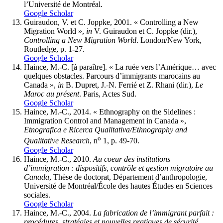
l’Université de Montréal.
Google Scholar
Guiraudon, V. et C. Joppke, 2001. « Controlling a New
Migration World »,
in
V. Guiraudon et C. Joppke (dir.),
Controlling a New Migration World
. London/New York,
Routledge, p. 1-27.
Google Scholar
Haince, M.-C. [à paraître]. « La ruée vers l’Amérique… avec
quelques obstacles. Parcours d’immigrants marocains au
Canada »,
in
B. Dupret, J.-N. Ferrié et Z. Rhani (dir.),
Le
Maroc au présent
. Paris, Actes Sud.
Google Scholar
Haince, M.-C., 2014. « Ethnography on the Sidelines :
Immigration Control and Management in Canada »,
Etnografica e Ricerca Qualitativa/Ethnography and
o
Qualitative Research
, n
1, p. 49-70.
Google Scholar
Haince, M.-C., 2010.
Au coeur des institutions
d’immigration : dispositifs, contrôle et gestion migratoire au
Canada
, Thèse de doctorat, Département d’anthropologie,
Université de Montréal/École des hautes Études en Sciences
sociales.
Google Scholar
Haince, M.-C., 2004.
La fabrication de l’immigrant parfait :
procédures, stratégies et nouvelles pratiques de sécurité