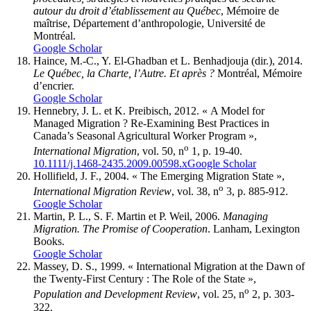
autour du droit d’établissement au Québec
, Mémoire de
maîtrise, Département d’anthropologie, Université de
Montréal.
Google Scholar
Haince, M.-C., Y. El-Ghadban et L. Benhadjouja (dir.), 2014.
Le Québec, la Charte, l’Autre. Et après ?
Montréal, Mémoire
d’encrier.
Google Scholar
Hennebry, J. L. et K. Preibisch, 2012. « A Model for
Managed Migration ? Re-Examining Best Practices in
Canada’s Seasonal Agricultural Worker Program »,
o
International Migration
, vol. 50, n
1, p. 19-40.
10.1111/j.1468-2435.2009.00598.x
Google Scholar
Hollifield, J. F., 2004. « The Emerging Migration State »,
o
International Migration Review
, vol. 38, n
3, p. 885-912.
Google Scholar
Martin, P. L., S. F. Martin et P. Weil, 2006.
Managing
Migration. The Promise of Cooperation
. Lanham, Lexington
Books.
Google Scholar
Massey, D. S., 1999. « International Migration at the Dawn of
the Twenty-First Century : The Role of the State »,
o
Population and Development Review
, vol. 25, n
2, p. 303-
322.