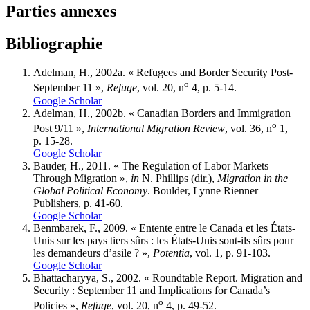
Parties annexes
Bibliographie
Adelman, H., 2002a. « Refugees and Border Security Post-
o
September 11 »,
Refuge
, vol. 20, n
4, p. 5-14.
Google Scholar
Adelman, H., 2002b. « Canadian Borders and Immigration
o
Post 9/11 »,
International Migration Review
, vol. 36, n
1,
p. 15-28.
Google Scholar
Bauder, H., 2011. « The Regulation of Labor Markets
Through Migration »,
in
N. Phillips (dir.),
Migration in the
Global Political Economy
. Boulder, Lynne Rienner
Publishers, p. 41-60.
Google Scholar
Benmbarek, F., 2009. « Entente entre le Canada et les États-
Unis sur les pays tiers sûrs : les États-Unis sont-ils sûrs pour
les demandeurs d’asile ? »,
Potentia
, vol. 1, p. 91-103.
Google Scholar
Bhattacharyya, S., 2002. « Roundtable Report. Migration and
Security : September 11 and Implications for Canada’s
o
Policies »,
Refuge
, vol. 20, n
4, p. 49-52.