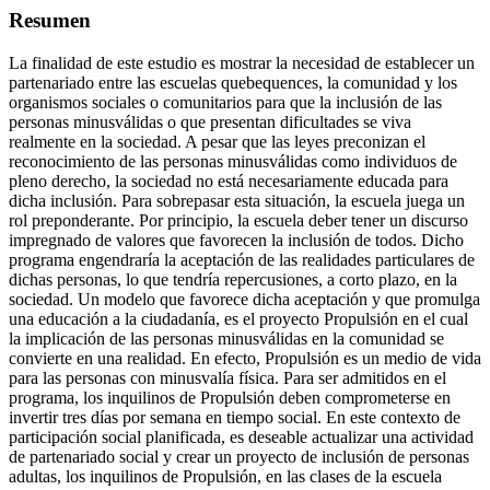
Resumen
La finalidad de este estudio es mostrar la necesidad de establecer un
partenariado entre las escuelas quebequences, la comunidad y los
organismos sociales o comunitarios para que la inclusión de las
personas minusválidas o que presentan dificultades se viva
realmente en la sociedad. A pesar que las leyes preconizan el
reconocimiento de las personas minusválidas como individuos de
pleno derecho, la sociedad no está necesariamente educada para
dicha inclusión. Para sobrepasar esta situación, la escuela juega un
rol preponderante. Por principio, la escuela deber tener un discurso
impregnado de valores que favorecen la inclusión de todos. Dicho
programa engendraría la aceptación de las realidades particulares de
dichas personas, lo que tendría repercusiones, a corto plazo, en la
sociedad. Un modelo que favorece dicha aceptación y que promulga
una educación a la ciudadanía, es el proyecto Propulsión en el cual
la implicación de las personas minusválidas en la comunidad se
convierte en una realidad. En efecto, Propulsión es un medio de vida
para las personas con minusvalía física. Para ser admitidos en el
programa, los inquilinos de Propulsión deben comprometerse en
invertir tres días por semana en tiempo social. En este contexto de
participación social planificada, es deseable actualizar una actividad
de partenariado social y crear un proyecto de inclusión de personas
adultas, los inquilinos de Propulsión, en las clases de la escuela