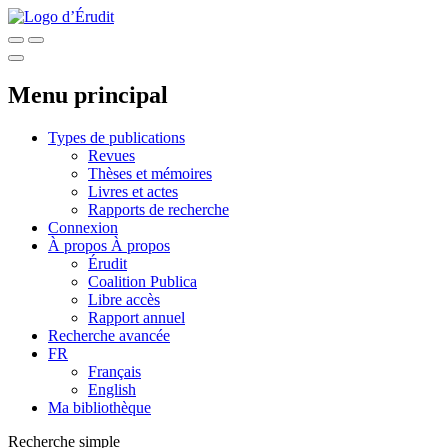
Menu principal
Types de publications
Revues
Thèses et mémoires
Livres et actes
Rapports de recherche
Connexion
À propos
À propos
Érudit
Coalition Publica
Libre accès
Rapport annuel
Recherche avancée
FR
Français
English
Ma bibliothèque
Recherche simple