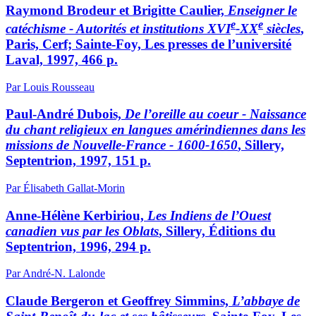
Raymond Brodeur et Brigitte Caulier,
Enseigner le
e
e
catéchisme - Autorités et
institutions XVI
-XX
siècles
,
Paris, Cerf; Sainte-Foy, Les presses de l’université
Laval, 1997, 466 p.
Par Louis Rousseau
Paul-André Dubois,
De l’oreille au coeur - Naissance
du chant religieux en
langues amérindiennes dans les
missions de Nouvelle-France - 1600-
1650
, Sillery,
Septentrion, 1997, 151 p.
Par Élisabeth Gallat-Morin
Anne-Hélène Kerbiriou,
Les Indiens de l’Ouest
canadien vus par les Oblats
, Sillery, Éditions du
Septentrion, 1996, 294 p.
Par André-N. Lalonde
Claude Bergeron et Geoffrey Simmins,
L’abbaye de