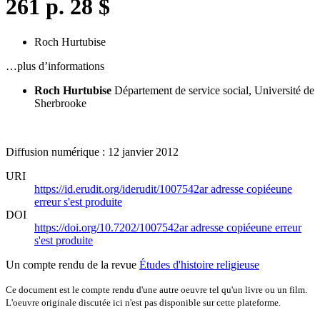
261 p. 28 $
Roch Hurtubise
…plus d’informations
Roch Hurtubise
Département de service social, Université de
Sherbrooke
Diffusion numérique : 12 janvier 2012
URI
https://id.erudit.org/iderudit/1007542ar
adresse copiée
une
erreur s'est produite
DOI
https://doi.org/10.7202/1007542ar
adresse copiée
une erreur
s'est produite
Un compte rendu de la revue
Études d'histoire religieuse
Ce document est le compte rendu d'une autre oeuvre tel qu'un livre ou un film.
L'oeuvre originale discutée ici n'est pas disponible sur cette plateforme.