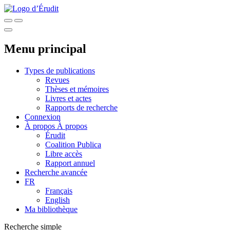
Menu principal
Types de publications
Revues
Thèses et mémoires
Livres et actes
Rapports de recherche
Connexion
À propos
À propos
Érudit
Coalition Publica
Libre accès
Rapport annuel
Recherche avancée
FR
Français
English
Ma bibliothèque
Recherche simple