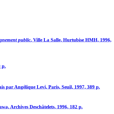
ignement public
, Ville La Salle, Hurtubise HMH, 1996,
 p.
lais par Angélique Levi, Paris, Seuil, 1997, 389 p.
tawa, Archives Deschâtelets, 1996, 182 p.