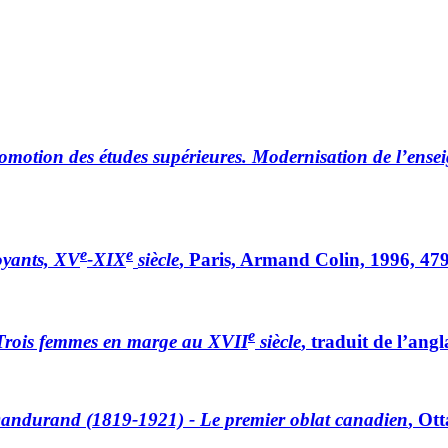
romotion des études
supérieures. Modernisation de l’ense
e
e
oyants, XV
-XIX
siècle
, Paris, Armand Colin, 1996, 479
e
 Trois femmes en
marge au XVII
siècle
, traduit de l’ang
Dandurand (1819-
1921) - Le premier oblat canadien
, Ot