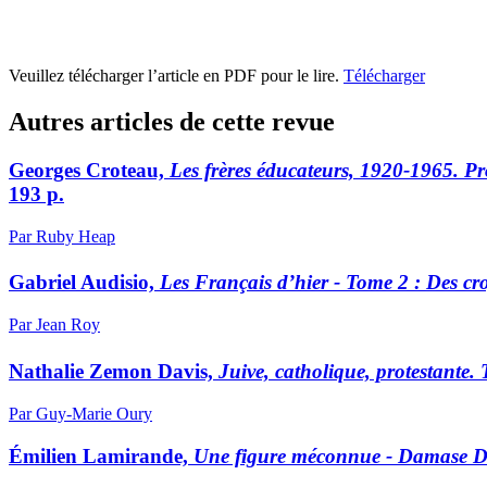
Veuillez télécharger l’article en PDF pour le lire.
Télécharger
Autres articles de cette revue
Georges Croteau,
Les frères éducateurs, 1920-1965. P
193 p.
Par Ruby Heap
Gabriel Audisio,
Les Français d’hier - Tome 2 : Des cr
Par Jean Roy
Nathalie Zemon Davis,
Juive, catholique, protestante.
Par Guy-Marie Oury
Émilien Lamirande,
Une figure méconnue - Damase 