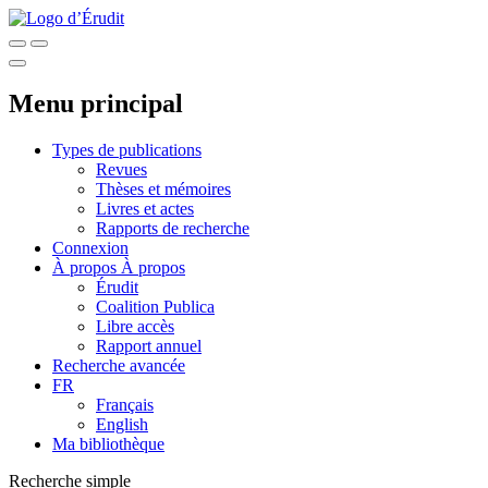
Menu principal
Types de publications
Revues
Thèses et mémoires
Livres et actes
Rapports de recherche
Connexion
À propos
À propos
Érudit
Coalition Publica
Libre accès
Rapport annuel
Recherche avancée
FR
Français
English
Ma bibliothèque
Recherche simple