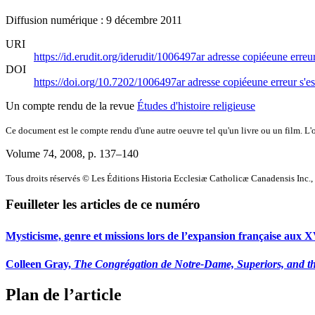
Diffusion numérique : 9 décembre 2011
URI
https://id.erudit.org/iderudit/1006497ar
adresse copiée
une erreur
DOI
https://doi.org/10.7202/1006497ar
adresse copiée
une erreur s'es
Un compte rendu de la revue
Études d'histoire religieuse
Ce document est le compte rendu d'une autre oeuvre tel qu'un livre ou un film. L'oe
Volume 74, 2008
, p. 137–140
Tous droits réservés © Les Éditions Historia Ecclesiæ Catholicæ Canadensis Inc.
Feuilleter les articles de ce numéro
Mysticisme, genre et missions lors de l’expansion française aux 
Colleen Gray,
The Congrégation de Notre-Dame, Superiors, and t
Plan de l’article