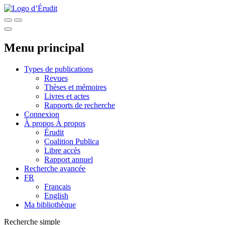
Menu principal
Types de publications
Revues
Thèses et mémoires
Livres et actes
Rapports de recherche
Connexion
À propos
À propos
Érudit
Coalition Publica
Libre accès
Rapport annuel
Recherche avancée
FR
Français
English
Ma bibliothèque
Recherche simple