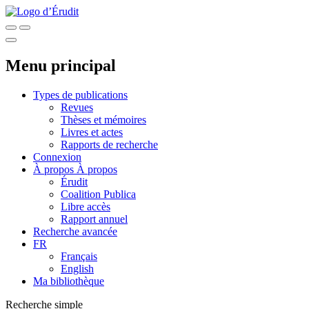
Menu principal
Types de publications
Revues
Thèses et mémoires
Livres et actes
Rapports de recherche
Connexion
À propos
À propos
Érudit
Coalition Publica
Libre accès
Rapport annuel
Recherche avancée
FR
Français
English
Ma bibliothèque
Recherche simple