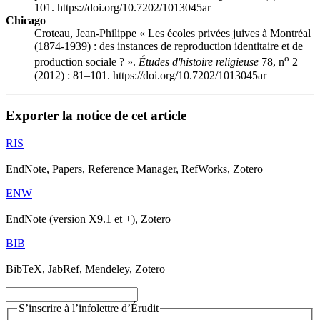
101. https://doi.org/10.7202/1013045ar
Chicago
Croteau, Jean-Philippe « Les écoles privées juives à Montréal
(1874-1939) : des instances de reproduction identitaire et de
o
production sociale ? ».
Études d'histoire religieuse
78, n
2
(2012) : 81–101. https://doi.org/10.7202/1013045ar
Exporter la notice de cet article
RIS
EndNote, Papers, Reference Manager, RefWorks, Zotero
ENW
EndNote (version X9.1 et +), Zotero
BIB
BibTeX, JabRef, Mendeley, Zotero
S’inscrire à l’infolettre d’Érudit