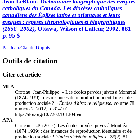
Jean LeBlanc,
Dictionnaire biographique des évêques
catholiques du Canada. Les diocèses catholiques
canadiens des Églises latine et orientales et leurs
évêques : repères chronologiques et biographiques
(1658- 2002)
, Ottawa, Wilson et Lafleur, 2002, 881
p. 95 $
Par Jean-Claude Dupuis
Outils de citation
Citer cet article
MLA
Croteau, Jean-Philippe. « Les écoles privées juives à Montréal
(1874-1939) : des instances de reproduction identitaire et de
production sociale ? »
Études d'histoire religieuse
, volume 78,
numéro 2, 2012, p. 81–101.
https://doi.org/10.7202/1013045ar
APA
Croteau, J.-P. (2012). Les écoles privées juives à Montréal
(1874-1939) : des instances de reproduction identitaire et de
production sociale ?
Études d'histoire religieuse
,
78
(2), 81–