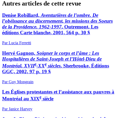
Autres articles de cette revue
Denise Robillard,
Aventurières de l’ombre. De
l’obéissance au discernement, les missions des Soeurs
de la Providence, 1962-1997
, Outremont, Les
éditions Carte blanche, 2001, 564 p. 30 $
Par Lucia Ferretti
Hervé Gagnon,
Soigner le corps et l’âme : Les
Hospitalières de Saint-Joseph et l’Hôtel-Dieu de
e
e
Montréal, XVII
-XX
siècles
, Sherbrooke, Éditions
GGC, 2002, 97 p. 19 $
Par Guy Mongrain
Les Églises protestantes et l’assistance aux pauvres à
e
Montréal au XIX
siècle
Par Janice Harvey