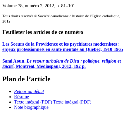
Volume 78, numéro 2, 2012
, p. 81–101
Tous droits réservés © Société canadienne d'histoire de l'Église catholique,
2012
Feuilleter les articles de ce numéro
Les Soeurs de la Providence et les psychiatres modernistes :
enjeux professionnels en santé mentale au Québec, 1910-1965
Sami Aoun,
Le retour turbulent de Dieu : politique, religion et
laïcité
, Montréal, Médiaspaul, 2012, 192 p.
Plan de l’article
Retour au début
Résumé
Texte intégral (PDF)
Texte intégral (PDF)
Note biographique