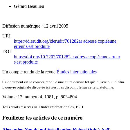
Gérard Beaulieu
Diffusion numérique : 12 avril 2005
URI
https://id.erudit.org/iderudit/701282ar
adresse copiée
une
erreur s'est produite
DOI
https://doi.org/10.7202/701282ar
adresse copiée
une erreur
s'est produite
Un compte rendu de la revue
Études internationales
Ce document est le compte rendu d'une autre oeuvre tel qu'un livre ou un film.
L'oeuvre originale discutée ici n'est pas disponible sur cette plateforme.
Volume 12, numéro 4, 1981
, p. 803–804
Tous droits réservés © Études internationales, 1981
Feuilleter les articles de ce numéro
Alexander, Yonah and Friedlander, Robert (Eds.).
Self