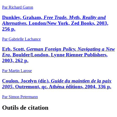
Par Richard Garon
Dunkley
, Graham,
Free Trade. Myth, Reality and
Alternatives
, London/New York, Zed Books, 2003,
256 p.
Par Gabrielle Lachance
Erb
, Scott,
German Foreign Policy. Navigating a New
Era
, Boulder/London, Lynne Rienner Publishers,
2003, 262 p.
Par Martin Larose
Coulon
, Jocelyn (dir.),
Guide du maintien de la paix
2005
, Outremont,
qc
, Athéna éditions, 2004, 336 p.
Par Simon Petermann
Outils de citation