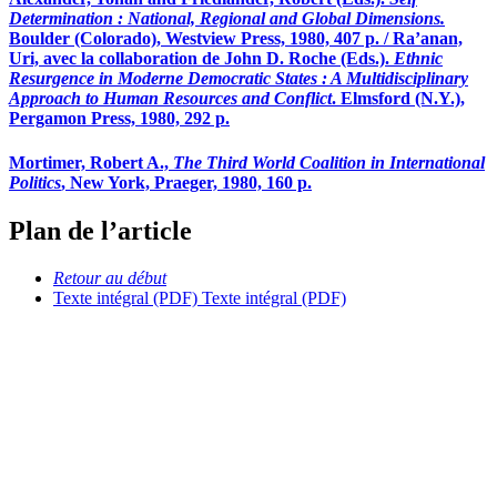
Determination
: National, Regional and Global Dimensions.
Boulder (Colorado), Westview Press, 1980, 407 p. / Ra’anan,
Uri, avec la collaboration de John D. Roche (Eds.).
Ethnic
Resurgence in Moderne Democratic States
: A Multidisciplinary
Approach to Human Resources and Conflict
. Elmsford (N.Y.),
Pergamon Press, 1980, 292 p.
Mortimer, Robert A.,
The Third World Coalition in International
Politics
, New York, Praeger, 1980, 160 p.
Plan de l’article
Retour au début
Texte intégral (PDF)
Texte intégral (PDF)