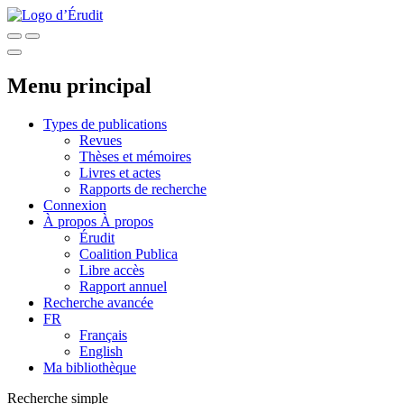
Menu principal
Types de publications
Revues
Thèses et mémoires
Livres et actes
Rapports de recherche
Connexion
À propos
À propos
Érudit
Coalition Publica
Libre accès
Rapport annuel
Recherche avancée
FR
Français
English
Ma bibliothèque
Recherche simple