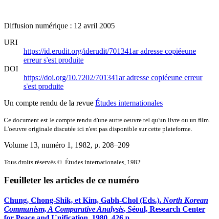
Diffusion numérique : 12 avril 2005
URI
https://id.erudit.org/iderudit/701341ar
adresse copiée
une
erreur s'est produite
DOI
https://doi.org/10.7202/701341ar
adresse copiée
une erreur
s'est produite
Un compte rendu de la revue
Études internationales
Ce document est le compte rendu d'une autre oeuvre tel qu'un livre ou un film.
L'oeuvre originale discutée ici n'est pas disponible sur cette plateforme.
Volume 13, numéro 1, 1982
, p. 208–209
Tous droits réservés © Études internationales, 1982
Feuilleter les articles de ce numéro
Chung, Chong-Shik, et Kim, Gabh-Chol (Eds.).
North Korean
Communism, A Comparative Analysis
, Séoul, Research Center
for Peace and Unification, 1980, 426 p.