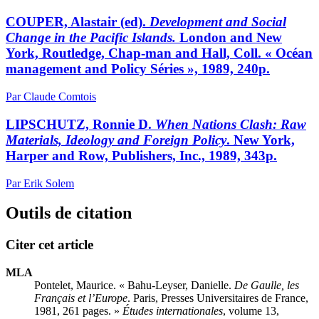
COUPER, Alastair (ed).
Development and Social
Change in the Pacific Islands.
London and New
York, Routledge, Chap-man and Hall, Coll. « Océan
management and Policy Séries », 1989, 240p.
Par Claude Comtois
LIPSCHUTZ, Ronnie D.
When Nations Clash: Raw
Materials, Ideology and Foreign Policy
. New York,
Harper and Row, Publishers, Inc., 1989, 343p.
Par Erik Solem
Outils de citation
Citer cet article
MLA
Pontelet, Maurice. « Bahu-Leyser, Danielle.
De Gaulle, les
Français et l’Europe
. Paris, Presses Universitaires de France,
1981, 261 pages. »
Études internationales
, volume 13,