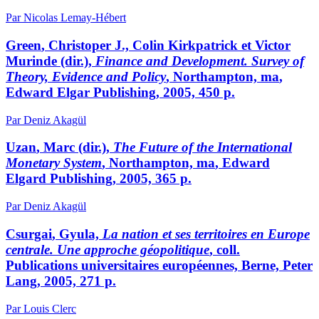
Par Nicolas Lemay-Hébert
Green
, Christoper J., Colin
Kirkpatrick
et Victor
Murinde
(dir.),
Finance and Development. Survey of
Theory, Evidence and Policy
, Northampton,
ma
,
Edward Elgar Publishing, 2005, 450 p.
Par Deniz Akagül
Uzan
, Marc (dir.),
The Future of the International
Monetary System
, Northampton,
ma
, Edward
Elgard Publishing, 2005, 365 p.
Par Deniz Akagül
Csurgai
, Gyula,
La nation et ses territoires en Europe
centrale. Une approche géopolitique
, coll.
Publications universitaires européennes, Berne, Peter
Lang, 2005, 271 p.
Par Louis Clerc