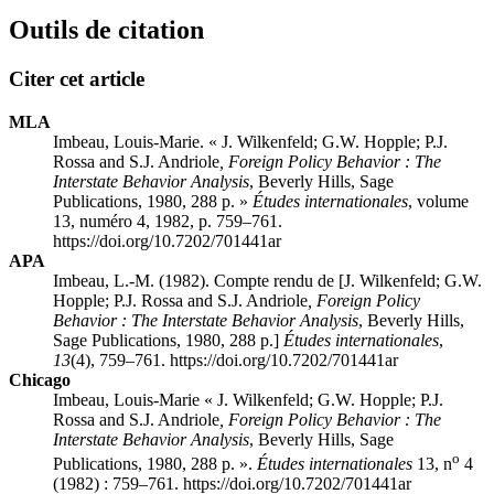
Outils de citation
Citer cet article
MLA
Imbeau, Louis-Marie. « J. Wilkenfeld; G.W. Hopple; P.J.
Rossa and S.J. Andriole
, Foreign Policy Behavior
: The
Interstate Behavior Analysis
, Beverly Hills, Sage
Publications, 1980, 288 p. »
Études internationales
, volume
13, numéro 4, 1982, p. 759–761.
https://doi.org/10.7202/701441ar
APA
Imbeau, L.-M. (1982). Compte rendu de [J. Wilkenfeld; G.W.
Hopple; P.J. Rossa and S.J. Andriole
, Foreign Policy
Behavior
: The Interstate Behavior Analysis
, Beverly Hills,
Sage Publications, 1980, 288 p.]
Études internationales
,
13
(4), 759–761. https://doi.org/10.7202/701441ar
Chicago
Imbeau, Louis-Marie « J. Wilkenfeld; G.W. Hopple; P.J.
Rossa and S.J. Andriole
, Foreign Policy Behavior
: The
Interstate Behavior Analysis
, Beverly Hills, Sage
o
Publications, 1980, 288 p. ».
Études internationales
13, n
4
(1982) : 759–761. https://doi.org/10.7202/701441ar