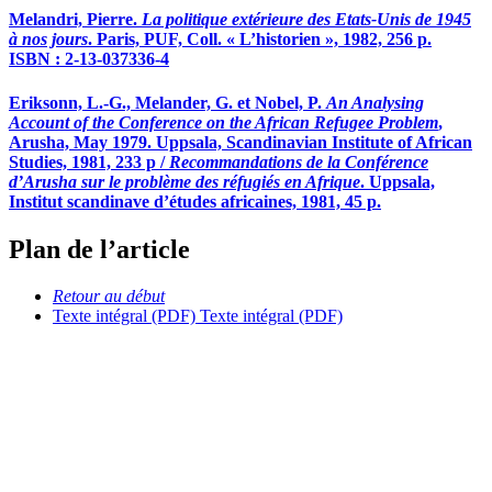
Melandri, Pierre.
La politique extérieure des Etats-Unis de 1945
à nos jours
. Paris, PUF, Coll. « L’historien », 1982, 256 p.
ISBN : 2-13-037336-4
Eriksonn, L.-G., Melander, G. et Nobel, P.
An Analysing
Account of the Conference on the African Refugee Problem
,
Arusha, May 1979. Uppsala, Scandinavian Institute of African
Studies, 1981, 233 p /
Recommandations de la Conférence
d’Arusha sur le problème des réfugiés en Afrique
. Uppsala,
Institut scandinave d’études africaines, 1981, 45 p.
Plan de l’article
Retour au début
Texte intégral (PDF)
Texte intégral (PDF)