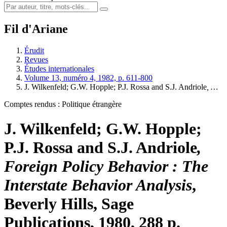
Fil d'Ariane
Érudit
Revues
Études internationales
Volume 13, numéro 4, 1982, p. 611-800
J. Wilkenfeld; G.W. Hopple; P.J. Rossa and S.J. Andriole
, …
Comptes rendus : Politique étrangère
J. Wilkenfeld; G.W. Hopple;
P.J. Rossa and S.J. Andriole
,
Foreign Policy Behavior
: The
Interstate Behavior Analysis
,
Beverly Hills, Sage
Publications, 1980, 288 p.