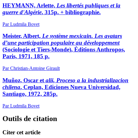
HEYMANN, Arlette,
Les libertés publiques et la
guerre d'Algérie
, 315p. + bibliographie.
Par Ludmila Bovet
Meister, Albert,
Le système mexicain. Les avatars
d’une participation populaire au développement
(Sociologie et Tiers-Monde), Éditions Anthropos,
Paris, 1971, 185 p.
Par Christian-Antoine Girault
Muñoz, Oscar et
alii,
Proceso a la industrializacion
chilena
, Ceplan, Ediciones Nueva Universidad,
Santiago, 1972, 285p.
Par Ludmila Bovet
Outils de citation
Citer cet article