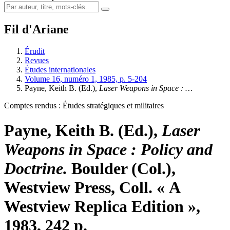
Fil d'Ariane
Érudit
Revues
Études internationales
Volume 16, numéro 1, 1985, p. 5-204
Payne, Keith B. (Ed.),
Laser Weapons in Space
: …
Comptes rendus : Études stratégiques et militaires
Payne, Keith B. (Ed.),
Laser
Weapons in Space
: Policy and
Doctrine.
Boulder (Col.),
Westview Press, Coll. « A
Westview Replica Edition »,
1983, 242 p.