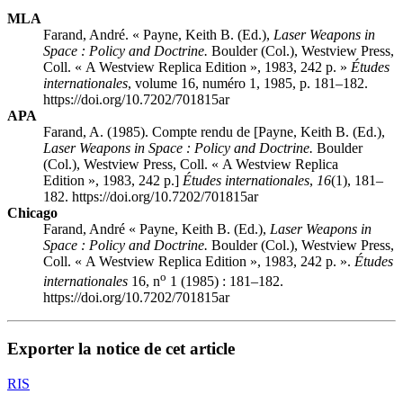
MLA
Farand, André. « Payne, Keith B. (Ed.),
Laser Weapons in
Space
: Policy and Doctrine.
Boulder (Col.), Westview Press,
Coll. « A Westview Replica Edition », 1983, 242 p. »
Études
internationales
, volume 16, numéro 1, 1985, p. 181–182.
https://doi.org/10.7202/701815ar
APA
Farand, A. (1985). Compte rendu de [Payne, Keith B. (Ed.),
Laser Weapons in Space
: Policy and Doctrine.
Boulder
(Col.), Westview Press, Coll. « A Westview Replica
Edition », 1983, 242 p.]
Études internationales
,
16
(1), 181–
182. https://doi.org/10.7202/701815ar
Chicago
Farand, André « Payne, Keith B. (Ed.),
Laser Weapons in
Space
: Policy and Doctrine.
Boulder (Col.), Westview Press,
Coll. « A Westview Replica Edition », 1983, 242 p. ».
Études
o
internationales
16, n
1 (1985) : 181–182.
https://doi.org/10.7202/701815ar
Exporter la notice de cet article
RIS