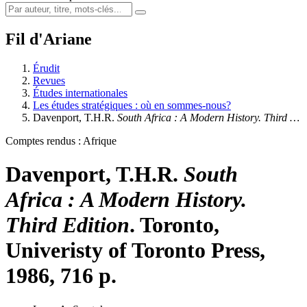
Fil d'Ariane
Érudit
Revues
Études internationales
Les études stratégiques : où en sommes-nous?
Davenport, T.H.R.
South Africa
: A Modern History. Third …
Comptes rendus : Afrique
Davenport, T.H.R.
South
Africa
: A Modern History.
Third Edition
. Toronto,
Univeristy of Toronto Press,
1986, 716 p.