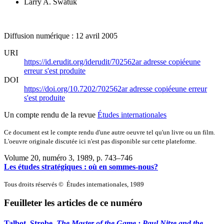
Larry A. Swatuk
Diffusion numérique : 12 avril 2005
URI
https://id.erudit.org/iderudit/702562ar
adresse copiée
une
erreur s'est produite
DOI
https://doi.org/10.7202/702562ar
adresse copiée
une erreur
s'est produite
Un compte rendu de la revue
Études internationales
Ce document est le compte rendu d'une autre oeuvre tel qu'un livre ou un film.
L'oeuvre originale discutée ici n'est pas disponible sur cette plateforme.
Volume 20, numéro 3, 1989
, p. 743–746
Les études stratégiques : où en sommes-nous?
Tous droits réservés © Études internationales, 1989
Feuilleter les articles de ce numéro
Talbot, Strobe.
The Master of the Game
: Paul Nitze and the