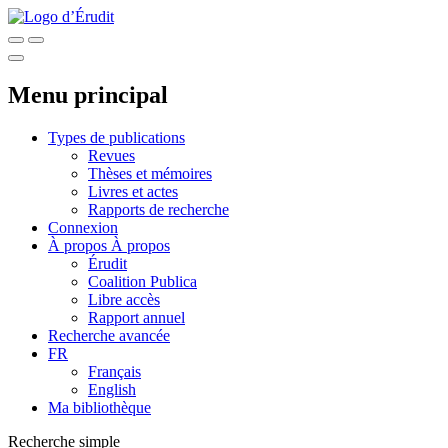
Menu principal
Types de publications
Revues
Thèses et mémoires
Livres et actes
Rapports de recherche
Connexion
À propos
À propos
Érudit
Coalition Publica
Libre accès
Rapport annuel
Recherche avancée
FR
Français
English
Ma bibliothèque
Recherche simple