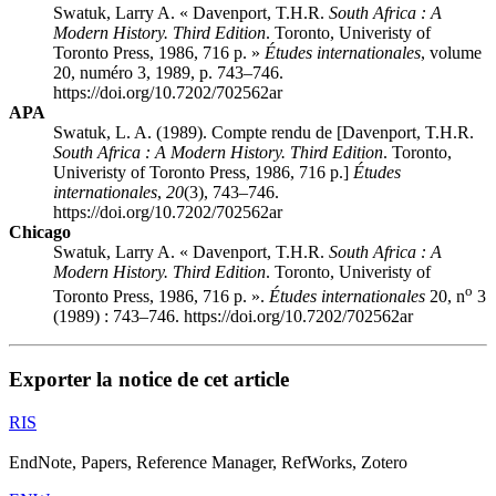
Swatuk, Larry A. « Davenport, T.H.R.
South Africa
: A
Modern History. Third Edition
. Toronto, Univeristy of
Toronto Press, 1986, 716 p. »
Études internationales
, volume
20, numéro 3, 1989, p. 743–746.
https://doi.org/10.7202/702562ar
APA
Swatuk, L. A. (1989). Compte rendu de [Davenport, T.H.R.
South Africa
: A Modern History. Third Edition
. Toronto,
Univeristy of Toronto Press, 1986, 716 p.]
Études
internationales
,
20
(3), 743–746.
https://doi.org/10.7202/702562ar
Chicago
Swatuk, Larry A. « Davenport, T.H.R.
South Africa
: A
Modern History. Third Edition
. Toronto, Univeristy of
o
Toronto Press, 1986, 716 p. ».
Études internationales
20, n
3
(1989) : 743–746. https://doi.org/10.7202/702562ar
Exporter la notice de cet article
RIS
EndNote, Papers, Reference Manager, RefWorks, Zotero