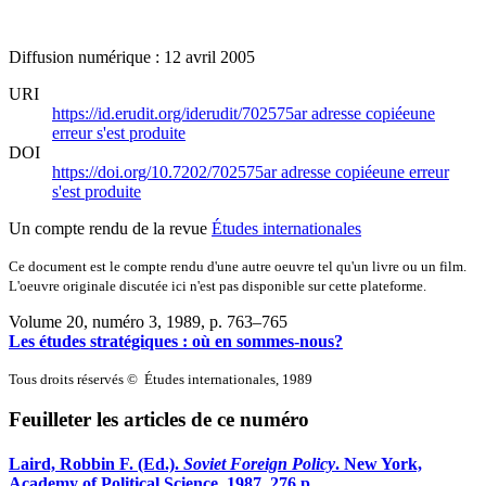
Diffusion numérique : 12 avril 2005
URI
https://id.erudit.org/iderudit/702575ar
adresse copiée
une
erreur s'est produite
DOI
https://doi.org/10.7202/702575ar
adresse copiée
une erreur
s'est produite
Un compte rendu de la revue
Études internationales
Ce document est le compte rendu d'une autre oeuvre tel qu'un livre ou un film.
L'oeuvre originale discutée ici n'est pas disponible sur cette plateforme.
Volume 20, numéro 3, 1989
, p. 763–765
Les études stratégiques : où en sommes-nous?
Tous droits réservés © Études internationales, 1989
Feuilleter les articles de ce numéro
Laird, Robbin F. (Ed.).
Soviet Foreign Policy
. New York,
Academy of Political Science, 1987, 276 p.