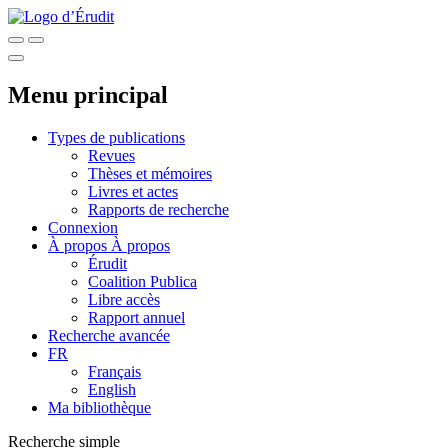
Menu principal
Types de publications
Revues
Thèses et mémoires
Livres et actes
Rapports de recherche
Connexion
À propos
À propos
Érudit
Coalition Publica
Libre accès
Rapport annuel
Recherche avancée
FR
Français
English
Ma bibliothèque
Recherche simple