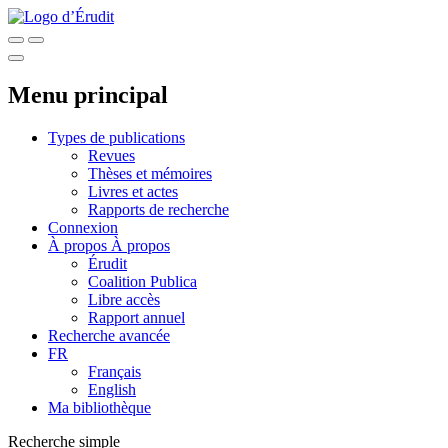
Menu principal
Types de publications
Revues
Thèses et mémoires
Livres et actes
Rapports de recherche
Connexion
À propos
À propos
Érudit
Coalition Publica
Libre accès
Rapport annuel
Recherche avancée
FR
Français
English
Ma bibliothèque
Recherche simple