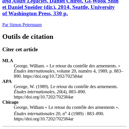
and Asian Legacies
, Daniel C
hirot
, Gi-Wook S
hin
et Daniel S
neider
(dir.), 2014, Seattle, University
of Washington Press, 330 p.
Par Simon Petermann
Outils de citation
Citer cet article
MLA
George, William. « Le retour du contrôle des armements. »
Études internationales
, volume 20, numéro 4, 1989, p. 883–
890. https://doi.org/10.7202/702584ar
APA
George, W. (1989). Le retour du contrôle des armements.
Études internationales
,
20
(4), 883–890.
https://doi.org/10.7202/702584ar
Chicago
George, William « Le retour du contrôle des armements ».
o
Études internationales
20, n
4 (1989) : 883–890.
https://doi.org/10.7202/702584ar