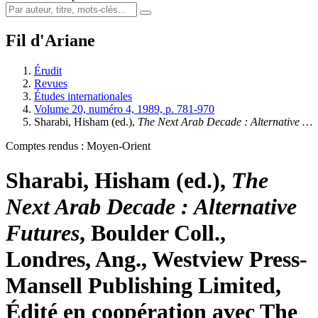
Fil d'Ariane
Érudit
Revues
Études internationales
Volume 20, numéro 4, 1989, p. 781-970
Sharabi, Hisham (ed.),
The Next Arab Decade
: Alternative …
Comptes rendus : Moyen-Orient
Sharabi, Hisham (ed.),
The
Next Arab Decade
: Alternative
Futures
, Boulder Coll.,
Londres, Ang., Westview Press-
Mansell Publishing Limited,
Édité en coopération avec The