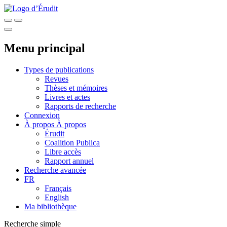
Menu principal
Types de publications
Revues
Thèses et mémoires
Livres et actes
Rapports de recherche
Connexion
À propos
À propos
Érudit
Coalition Publica
Libre accès
Rapport annuel
Recherche avancée
FR
Français
English
Ma bibliothèque
Recherche simple