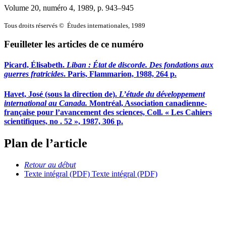
Volume 20, numéro 4, 1989
, p. 943–945
Tous droits réservés © Études internationales, 1989
Feuilleter les articles de ce numéro
Picard, Élisabeth.
Liban
: État de discorde. Des fondations aux
guerres fratricides
. Paris, Flammarion, 1988, 264 p.
Havet, José (sous la direction de).
L’étude du développement
international au Canada.
Montréal, Association canadienne-
française pour l’avancement des sciences, Coll. « Les Cahiers
scientifiques, no . 52 », 1987, 306 p.
Plan de l’article
Retour au début
Texte intégral (PDF)
Texte intégral (PDF)