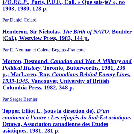
L’O.P.E.P
., Paris, P.U.F., Coll. « Que sais-je? », no
1903, 1980, 128 p.
Par Daniel Colard
Henderon, Sir Nicholas.
The Birth of NATO
. Boulder
(Col.), Westview Press, 1983, 144 p.
Par E. Neuman et Colette Begaux-Francotte
Morton, Desmond.
Canadan and War. A Military and
Political History
. Toronto, Butterworths, 1981, 236
p.; MacLaren, Roy.
Canadians Behind Enemy Lines,
1939-1945.
Vancouver, University of British
Columbia Press, 1982, 348 p.
Par Serger Bernier
Tepper, Elliot L. (sous la direction de).
D’un
continent à l’autre
: Les réfugiés du Sud-Est asiatique
.
Ottawa, Association canadienne des Études
asiatiques, 1981, 281 p.