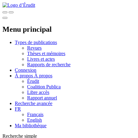
Menu principal
Types de publications
Revues
Thèses et mémoires
Livres et actes
Rapports de recherche
Connexion
À propos
À propos
Érudit
Coalition Publica
Libre accès
Rapport annuel
Recherche avancée
FR
Français
English
Ma bibliothèque
Recherche simple