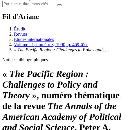
Fil d'Ariane
Érudit
Revues
Études internationales
Volume 21, numéro 3, 1990, p. 469-657
«
The Pacific Region
: Challenges to Policy and …
Notices bibliographiques
«
The Pacific Region
:
Challenges to Policy and
Theory
», numéro thématique
de la revue
The Annals of the
American Academy of Political
and Social Science
, Peter A.