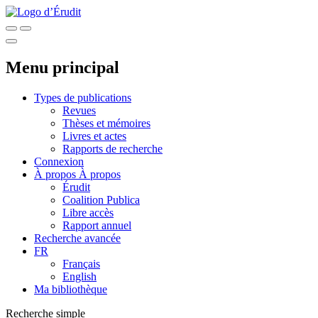
Menu principal
Types de publications
Revues
Thèses et mémoires
Livres et actes
Rapports de recherche
Connexion
À propos
À propos
Érudit
Coalition Publica
Libre accès
Rapport annuel
Recherche avancée
FR
Français
English
Ma bibliothèque
Recherche simple