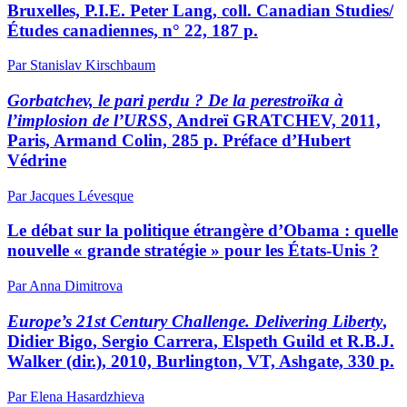
Bruxelles, P.I.E. Peter Lang, coll. Canadian Studies/
Études canadiennes, n° 22, 187 p.
Par Stanislav Kirschbaum
Gorbatchev, le pari perdu ? De la perestroïka à
l’implosion de l’URSS
, Andreï GRATCHEV, 2011,
Paris, Armand Colin, 285 p. Préface d’Hubert
Védrine
Par Jacques Lévesque
Le débat sur la politique étrangère d’Obama : quelle
nouvelle « grande stratégie » pour les États-Unis ?
Par Anna Dimitrova
Europe’s 21st Century Challenge. Delivering Liberty
,
Didier
Bigo
, Sergio
Carrera
, Elspeth
Guild
et R.B.J.
Walker
(dir.), 2010, Burlington, VT, Ashgate, 330 p.
Par Elena Hasardzhieva