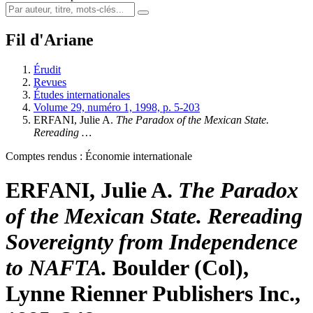
Fil d'Ariane
Érudit
Revues
Études internationales
Volume 29, numéro 1, 1998, p. 5-203
ERFANI, Julie A.
The Paradox of the Mexican State.
Rereading …
Comptes rendus : Économie internationale
ERFANI, Julie A.
The Paradox
of the Mexican State. Rereading
Sovereignty from Independence
to NAFTA.
Boulder (Col),
Lynne Rienner Publishers Inc.,