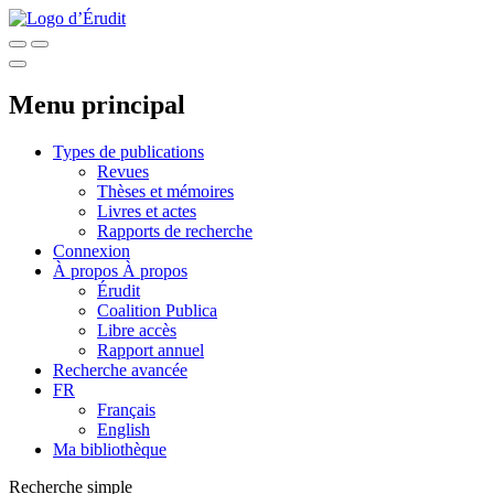
Menu principal
Types de publications
Revues
Thèses et mémoires
Livres et actes
Rapports de recherche
Connexion
À propos
À propos
Érudit
Coalition Publica
Libre accès
Rapport annuel
Recherche avancée
FR
Français
English
Ma bibliothèque
Recherche simple