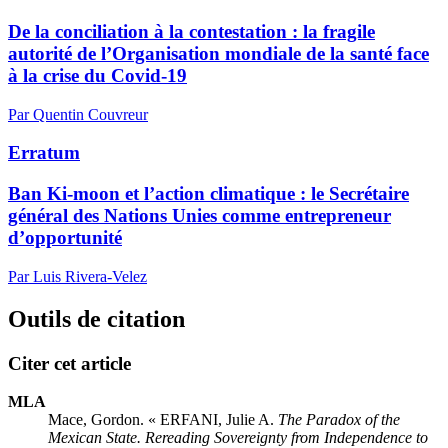
De la conciliation à la contestation : la fragile
autorité de l’Organisation mondiale de la santé face
à la crise du Covid-19
Par Quentin Couvreur
Erratum
Ban Ki-moon et l’action climatique : le Secrétaire
général des Nations Unies comme entrepreneur
d’opportunité
Par Luis Rivera-Velez
Outils de citation
Citer cet article
MLA
Mace, Gordon. « ERFANI, Julie A.
The Paradox of the
Mexican State. Rereading Sovereignty from Independence to