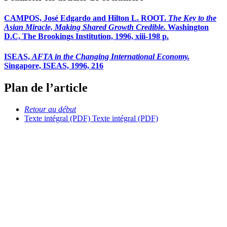
CAMPOS, José Edgardo and Hilton L. ROOT.
The Key to the
Asian Miracle, Making Shared Growth Credible.
Washington
D.C, The Brookings Institution, 1996, xiii-198 p.
ISEAS,
AFTA in the Changing International Economy.
Singapore, ISEAS, 1996, 216
Plan de l’article
Retour au début
Texte intégral (PDF)
Texte intégral (PDF)