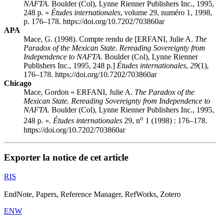
NAFTA.
Boulder (Col), Lynne Rienner Publishers Inc., 1995,
248 p. »
Études internationales
, volume 29, numéro 1, 1998,
p. 176–178. https://doi.org/10.7202/703860ar
APA
Mace, G. (1998). Compte rendu de [ERFANI, Julie A.
The
Paradox of the Mexican State. Rereading Sovereignty from
Independence to NAFTA.
Boulder (Col), Lynne Rienner
Publishers Inc., 1995, 248 p.]
Études internationales
,
29
(1),
176–178. https://doi.org/10.7202/703860ar
Chicago
Mace, Gordon « ERFANI, Julie A.
The Paradox of the
Mexican State. Rereading Sovereignty from Independence to
NAFTA.
Boulder (Col), Lynne Rienner Publishers Inc., 1995,
o
248 p. ».
Études internationales
29, n
1 (1998) : 176–178.
https://doi.org/10.7202/703860ar
Exporter la notice de cet article
RIS
EndNote, Papers, Reference Manager, RefWorks, Zotero
ENW