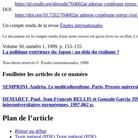
https://id.erudit.org/iderudit/704002ar
adresse copiée
une erreur 
DOI
https://doi.org/10.7202/704002ar
adresse copiée
une erreur s'est
Un compte rendu de la revue
Études internationales
Ce document est le compte rendu d'une autre oeuvre tel qu'un livre ou un film. L'oe
Volume 30, numéro 1, 1999
, p. 153–155
La politique extérieure du Japon : au-delà du réalisme ?
Tous droits réservés © Études internationales, 1999
Feuilleter les articles de ce numéro
SEMPRINI, Andréa.
Le multiculturalisme.
Paris, Presses universi
DEMARET, Paul, Jean-François BELLIS et Gonzalo Garcia 
interuniversitaires européennes, 1997,862 p.
Plan de l’article
Retour au début
Texte intégral (PDF)
Texte intégral (PDF)