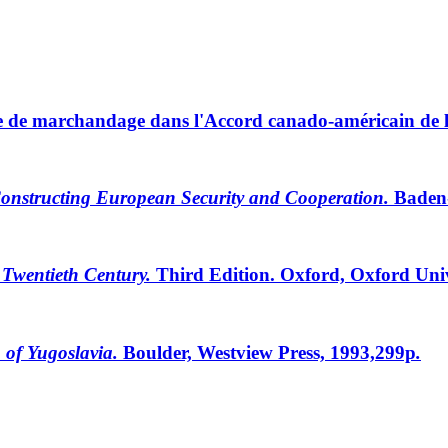
gie de marchandage dans l'Accord canado-américain de 
Constructing European Security and Cooperation.
Baden-
Twentieth Century.
Third Edition. Oxford, Oxford Univ
 of Yugoslavia.
Boulder, Westview Press, 1993,299p
.