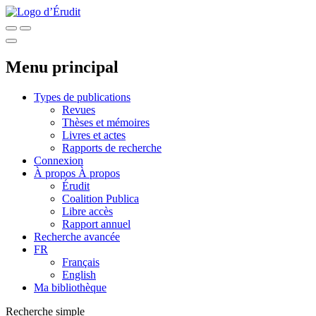
Menu principal
Types de publications
Revues
Thèses et mémoires
Livres et actes
Rapports de recherche
Connexion
À propos
À propos
Érudit
Coalition Publica
Libre accès
Rapport annuel
Recherche avancée
FR
Français
English
Ma bibliothèque
Recherche simple